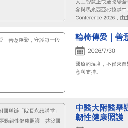
人工智慧正快速改變全
參與馬來西亞砂拉越中央醫院主
Conference 2
及臺灣近300位急重
症照護、智慧臨床決策
輪椅傳愛｜善
療由臨床實證邁向國際
2026/7/30
醫療的溫度，不僅來自
意與支持。
中醫大附醫舉
韌性健康照護