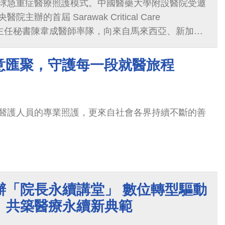
球急重症醫療照護模式。中國醫藥大學附設醫院受邀
辦的首屆 Sarawak Critical Care
026，由主任秘書陳韋成醫師率隊，向來自馬來西亞、新加坡
症醫療專家、醫師及護理人員，分享人工智慧（AI）重
及生成式AI護理機器人等創新成果，展現臺灣智慧醫
意匯聚，守護每一段就醫旅程
合作與模式輸出的發展成果，獲得與會者熱烈迴響。
醫護人員的專業照護，更來自社會各界持續不斷的善
辦「院長永續講堂」 數位轉型驅動
 共築醫療永續新典範