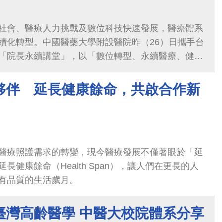
社會、醫療人力挑戰及數位科技快速發展，醫療體系
續化轉型。中國醫藥大學附設醫院昨（26）日攜手台
「院長永續講堂」，以「數位轉型、永續醫療、健康
集政府、醫界、學界及永續領域代表齊聚交流，共同
氣候與健康風險的轉型方向。
夥伴 延長健康餘命，共啟合作新
醫療照護需求的轉變，現今醫療發展不僅著眼於「延
長健康餘命（Health Span），讓人們在更長的人
有品質的生活歲月。
臺灣高齡醫學 中醫大校院體系分享