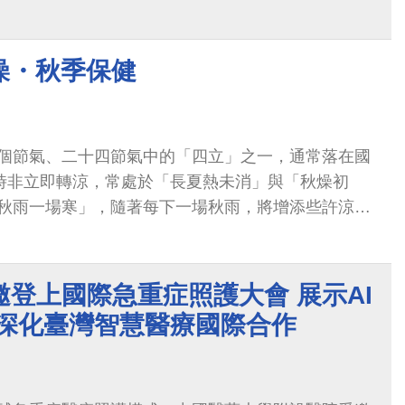
燥・秋季保健
個節氣、二十四節氣中的「四立」之一，通常落在國
此時非立即轉涼，常處於「長夏熱未消」與「秋燥初
秋雨一場寒」，隨著每下一場秋雨，將增添些許涼
，要小心呼吸道、腸胃道與皮膚疾患，注意滋潤與保
登上國際急重症照護大會 展示AI
 深化臺灣智慧醫療國際合作