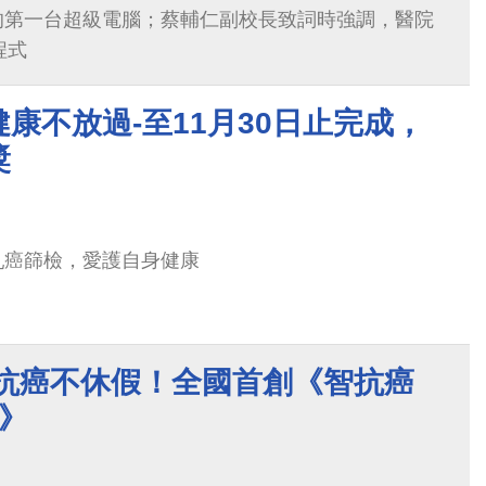
的第一台超級電腦；蔡輔仁副校長致詞時強調，醫院
程式
康不放過-至11月30日止完成，
獎
乳癌篩檢，愛護自身健康
 抗癌不休假！全國首創《智抗癌
》