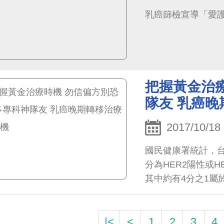
乳癌篩檢宣導「愛護自
把握黃金治療
隊友 乳癌
2017/10/18
國民健康署統計，台
分為HER2陽性或
其中約有4分之1屬
|<
<
1
2
3
4