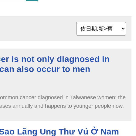
er is not only diagnosed in
can also occur to men
 common cancer diagnosed in Taiwanese women; the
reases annually and happens to younger people now.
Sao Lãng Ung Thư Vú Ở Nam