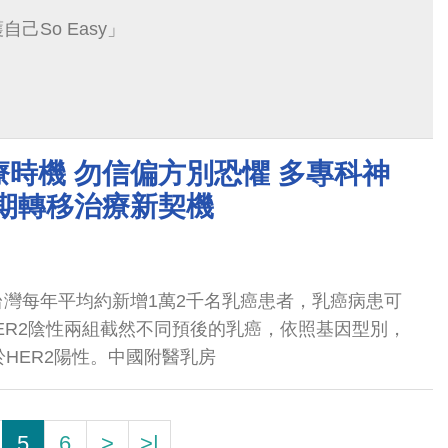
己So Easy」
時機 勿信偏方別恐懼 多專科神
晚期轉移治療新契機
灣每年平均約新增1萬2千名乳癌患者，乳癌病患可
HER2陰性兩組截然不同預後的乳癌，依照基因型別，
於HER2陽性。中國附醫乳房
5
6
>
>|