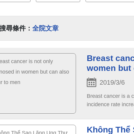
搜尋條件：
全院文章
Breast canc
women but 
2019/3/6
Breast cancer is a
incidence rate inc
Không Thể 