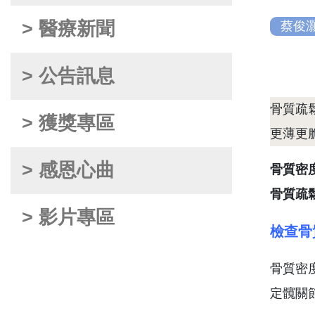
> 醫療新聞
蔡俊
> 公告訊息
骨質疏
> 獲獎專區
更薄更
> 感恩心曲
骨質密
骨質疏
> 影片專區
檢查骨
骨質密
定髖關