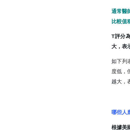
通常醫
比較值稱
T評分
大，表
如下列
度低，
越大，
哪些人
根據美