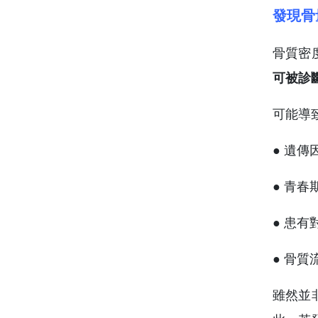
發現骨
骨質密
可被診
可能導
● 遺傳
● 青
● 患
● 骨質
雖然並