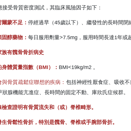
應接受骨質密度測試，其臨床風險因子如下：
荷爾蒙不足：
停經過早（45歲以下）、繼發性的長時間閉
類固醇藥物：
每日服用劑量>7.5mg，服用時間長達1年或
系家族有髖骨骨折病史
的身體質量指數（BMI）：
BMI<19kg/m2 。
他會與骨質疏鬆症聯想的疾病：
包括神經性厭食症、吸收不
甲狀腺機能亢進症、長時間的固定不動、庫欣氏症候群。
射線檢查證明有骨質流失和（或）脊椎畸形。
經發生骨鬆性骨折，特別是髖骨、脊椎或手腕部骨折。