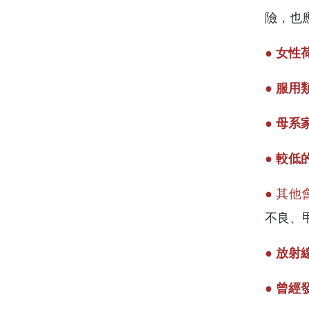
險，也
● 女性
● 服用
● 母
● 較低
● 其
不良、
● 放
● 曾