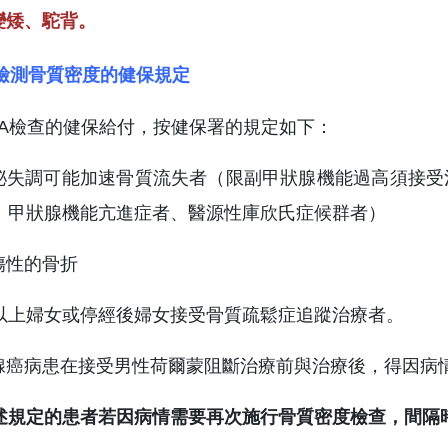
變矮、駝背。
A檢測骨質密度的健保規定
XA檢查的健保給付，按健保署的規定如下：
分泌失調可能加速骨質流失者（限副甲狀腺機能過高須接
、甲狀腺機能亢進症者、醫源性庫欣氏症候群者）
傷性的骨折
0歲以上婦女或停經後婦女接受骨質疏鬆症追蹤治療者。
護腺癌病患在接受男性荷爾蒙阻斷治療前與治療後，得因病
述規定的患者若因病情需要再次施行骨質密度檢查，間隔時