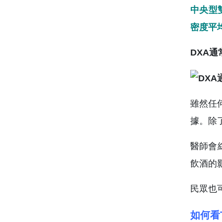
中央型
密度平
DXA
雖然任
據。除
醫師會
飲酒的
民眾也
如何看T