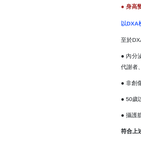
● 身高
以DX
至於D
● 內
代謝者
● 非創
● 5
● 攝
符合上