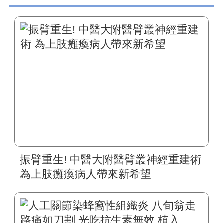
振臂重生! 中醫大附醫臂叢神經重建術
為上肢癱瘓病人帶來新希望