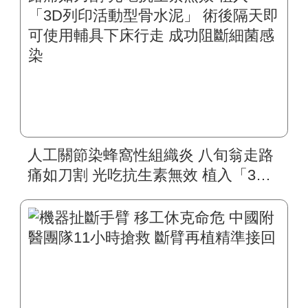
人工關節染蜂窩性組織炎 八旬翁走路
痛如刀割 光吃抗生素無效 植入「3D
列印活動型骨水泥」 術後隔天即可使
用輔具下床行走 成功阻斷細菌感染