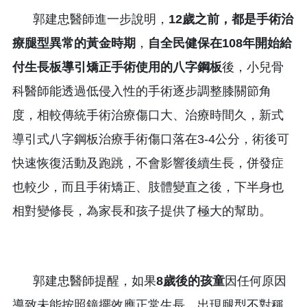
郭建忠醫師進一步說明，
12
歲之前，都是手術治
療腿型異常的黃金時期
，
自全民健保在108年開始給
付生長板導引矯正手術使用的八字鋼板
後，小兒骨
科醫師能透過低侵入性的手術逐步調整膝關節角
度，相較傳統手術治療傷口大、治療時間久，新式
導引式八字鋼板治療手術傷口落在3-4公分，術後可
快速恢復活動及跑跳，不會影響後續生長，併發症
也較少，而且手術矯正、肢體變直之後，下半身也
相對變修長，為家長和孩子提供了極大的幫助。
郭建忠醫師提醒，如果
8歲後的孩童
因任何原因
導致未能按照鐘擺效應正常生長，出現腿型不對稱