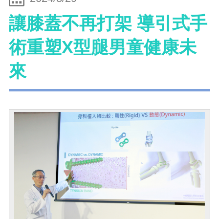
讓膝蓋不再打架 導引式手
術重塑X型腿男童健康未
來