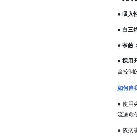
● 吸入
● 白三
● 茶鹼
● 採
全控制
如何自
● 使
流速愈
● 依