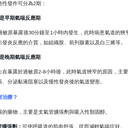
急性發作可分為2期：
1期是早期氣喘反應期
過敏原暴露後30分鐘至1小時內發生，此時病患氣道的狹
引發炎反應的介質，如組織胺、前列腺素以及白三烯等。
2期是晚期氣喘反應期
生在暴露於過敏原2-8小時後，此時氣道狹窄的原因，主
脹、分泌黏液阻塞以及慢性發炎後的氣道變形。
何治療？
喘的藥物，主要是支氣管擴張劑與吸入性類固醇。
管擴張劑：
可使呼吸道的肌肉舒張，從而減輕氣喘症狀。