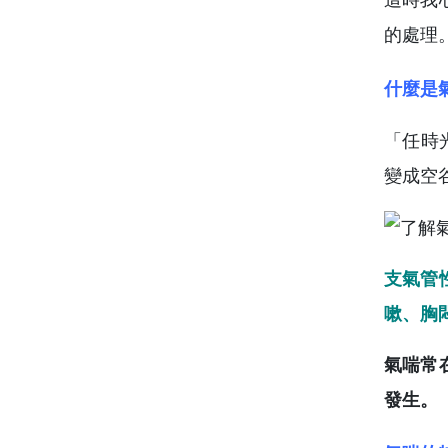
這時我
的處理
什麼是
「任時
變成空
支氣管
嗽、胸
氣喘常
發生。