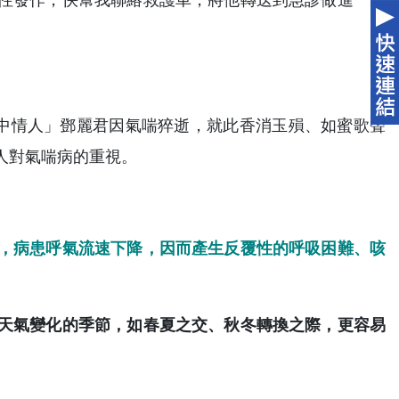
性發作，快幫我聯絡救護車，將他轉送到急診做進一步
軍中情人」鄧麗君因氣喘猝逝，就此香消玉殞、如蜜歌聲
人對氣喘病的重視。
，病患呼氣流速下降，因而產生反覆性的呼吸困難、咳
天氣變化的季節，如春夏之交、秋冬轉換之際，更容易