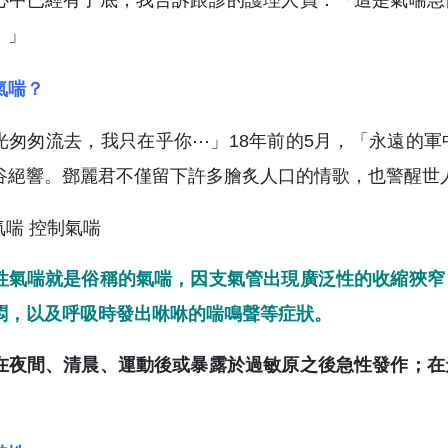
心中已經有了底，我告訴跟診的護理人員：「這是氣喘急
。」
氣喘？
光匆匆流去，我只在乎你⋯」18年前的5月，「永遠的
谷絕響。鄧麗君不僅留下許多膾炙人口的情歌，也警醒世
性氣喘就是俗稱的氣喘，因支氣管出現廣泛性的收縮狹窄
悶，以及呼吸時發出咻咻的喘鳴聲等症狀。
在夜間、清晨、運動後或暴露於過敏原之後急性發作；在