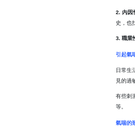
2. 內
史，也
3. 職
引起氣
日常生
見的過
有些刺
等。
氣喘的