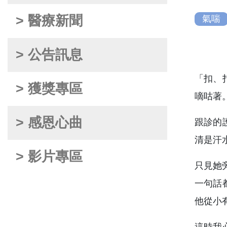
> 醫療新聞
氣喘
> 公告訊息
「扣、
> 獲獎專區
嘀咕著
> 感恩心曲
跟診的
清是汗
> 影片專區
只見她
一句話
他從小