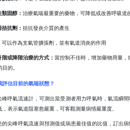
性類固醇：
治療氣喘最重要的藥物，可降低或改善呼吸道
烯拮抗劑：
拮抗發炎介質的產生
：
可以作為支氣管擴張劑，並有氣道消炎的作用
用升階或降階治療的方式：
當控制不佳時，增加藥物用量，
的目的。
我評估目前的氣喘狀態？
用尖峰呼氣流速計，可測出當受測者用力呼氣時，氣流瞬
低，表示氣道阻塞愈嚴重，可客觀測量病情嚴重度。
病患的尖峰呼氣流速與預測值或病患最佳值的比值，訂出