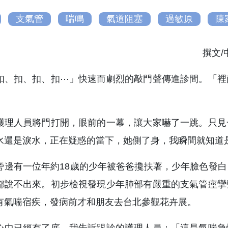
支氣管
喘鳴
氣道阻塞
過敏原
陳
撰文
扣、扣、扣、扣⋯」快速而劇烈的敲門聲傳進診間。「裡
。
護理人員將門打開，眼前的一幕，讓大家嚇了一跳。只見
水還是淚水，正在疑惑的當下，她側了身，我瞬間就知道
旁邊有一位年約18歲的少年被爸爸攙扶著，少年臉色發
都說不出來。初步檢視發現少年肺部有嚴重的支氣管痙攣
有氣喘宿疾，發病前才和朋友去台北參觀花卉展。