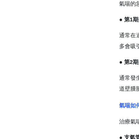
氣喘的
● 第
通常在
多會吸
● 第
通常發
道壁腫
氣喘如
治療氣
● 支氣