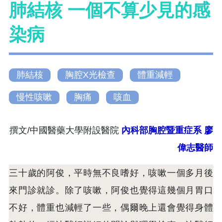
肺結核 一個不算少見的感
染病
肺結核
胸腔X光檢查
體重減輕
慢性咳嗽
胸痛
咳血
撰文/中國醫藥大學附設醫院
內科部胸腔暨重症系
廖
偉志醫師
三十歲的阿俊，平時無不良嗜好，咳嗽一個多月後
來門診就診。除了咳嗽，阿俊也覺得這幾個月胃口
不好，體重也減輕了一些，偶爾晚上還會覺得身體