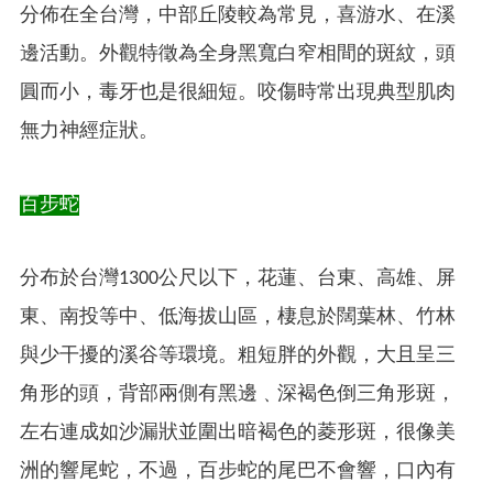
分佈在全台灣，中部丘陵較為常見，喜游水、在溪
邊活動。外觀特徵為全身黑寬白窄相間的斑紋，頭
圓而小，毒牙也是很細短。咬傷時常出現典型肌肉
無力神經症狀。
百步蛇
分布於台灣1300公尺以下，花蓮、台東、高雄、屏
東、南投等中、低海拔山區，棲息於闊葉林、竹林
與少干擾的溪谷等環境。粗短胖的外觀，大且呈三
角形的頭，背部兩側有黑邊﹑深褐色倒三角形斑，
左右連成如沙漏狀並圍出暗褐色的菱形斑，很像美
洲的響尾蛇，不過，百步蛇的尾巴不會響，口內有