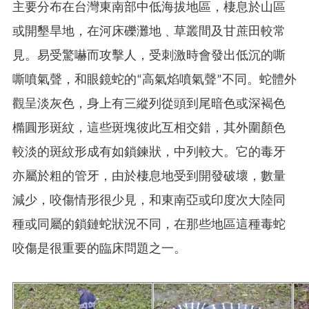
主要分布在台灣東南部中低海拔地區，棲息於山區
或開墾旱地，在河床礫灘地﹑草叢間及甘蔗田較常
見。易受驚嚇而攻擊人，受刺激時會發出低沉的嘶
嘶噴氣聲，和眼鏡蛇的“高氣焰噴氣聲”不同。蛇體外
觀呈淡灰色，身上有三縱列從頭到尾暗色或深褐色
橢圓形斑紋，這些斑塊彼此互相交錯，其外圍顏色
較淡的斑紋形成有如鎖鍊狀，中列較大。它的毒牙
亦屬於粗的管牙，由於棲息地受到開發破壞，數量
減少，咬傷情形很少見，和東南亞或印度次大陸同
種或同屬的鎖鏈蛇狀況不同，在那些地區這種毒蛇
咬傷是很重要的臨床問題之一。