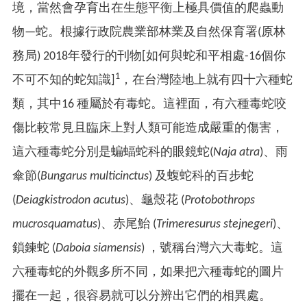
境，當然會孕育出在生態平衡上極具價值的爬蟲動
物—蛇。根據行政院農業部林業及自然保育署(原林
務局) 2018年發行的刊物[如何與蛇和平相處-16個你
1
不可不知的蛇知識]
，在台灣陸地上就有四十六種蛇
類，其中16 種屬於有毒蛇。這裡面，有六種毒蛇咬
傷比較常見且臨床上對人類可能造成嚴重的傷害，
這六種毒蛇分別是蝙蝠蛇科的眼鏡蛇(
Naja atra
)、雨
傘節(
Bungarus multicinctus
) 及蝮蛇科的百步蛇
(
Deiagkistrodon acutus
)、龜殼花 (
Protobothrops
mucrosquamatus
)、赤尾鮐 (
Trimeresurus stejnegeri
)、
鎖鍊蛇 (
Daboia siamensis
) ，號稱台灣六大毒蛇。這
六種毒蛇的外觀多所不同，如果把六種毒蛇的圖片
擺在一起，很容易就可以分辨出它們的相異處。