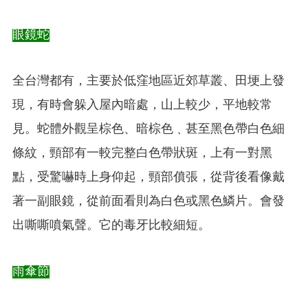
眼鏡蛇
全台灣都有，主要於低窪地區近郊草叢、田埂上發
現，有時會躲入屋內暗處，山上較少，平地較常
見。蛇體外觀呈棕色、暗棕色﹑甚至黑色帶白色細
條紋，頸部有一較完整白色帶狀斑，上有一對黑
點，受驚嚇時上身仰起，頸部僨張，從背後看像戴
著一副眼鏡，從前面看則為白色或黑色鱗片。會發
出嘶嘶噴氣聲。它的毒牙比較細短。
雨傘節