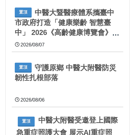
中醫大暨醫療體系攜臺中
置頂
市政府打造「健康樂齡 智慧臺
中」 2026《高齡健康博覽會》四
大醫療主題展區 首創一站式疾
2026/08/07
病全人照護
守護原鄉 中醫大附醫防災
置頂
韌性扎根部落
2026/08/06
中醫大附醫受邀登上國際
置頂
急重症照護大會 展示AI重症照