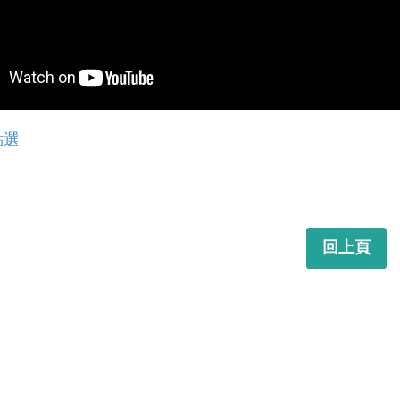
點選
回上頁