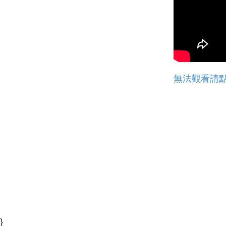
無法觀看請
}