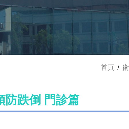
首頁
/
預防跌倒 門診篇