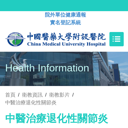
院外單位健康通報
實名登記系統
Health Information
首頁
/
衛教資訊
/
衛教影片
/
中醫治療退化性關節炎
中醫治療退化性關節炎