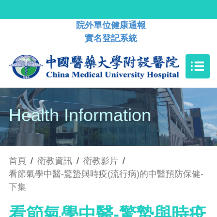
院外單位健康通報
實名登記系統
Health Information
首頁
/
衛教資訊
/
衛教影片
/
看節氣學中醫-驚蟄與時疫(流行病)的中醫預防保健-
下集
看節氣學中醫-驚蟄與時疫