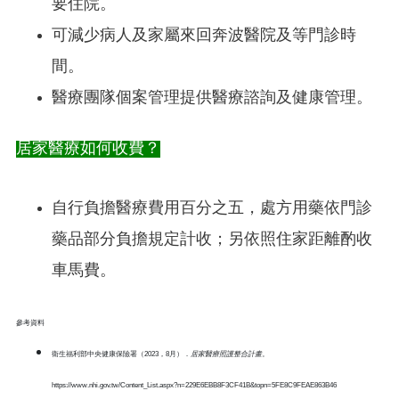
要住院。
可減少病人及家屬來回奔波醫院及等門診時
間。
醫療團隊個案管理提供醫療諮詢及健康管理。
居家醫療如何收費？
自行負擔醫療費用百分之五，處方用藥依門診
藥品部分負擔規定計收；另依照住家距離酌收
車馬費。
參考資料
衛生福利部中央健康保險署（2023，8月）．
居家醫療照護整合計畫
。
https://www.nhi.gov.tw/Content_List.aspx?n=229E6EBB8F3CF41B&topn=5FE8C9FEAE863B46