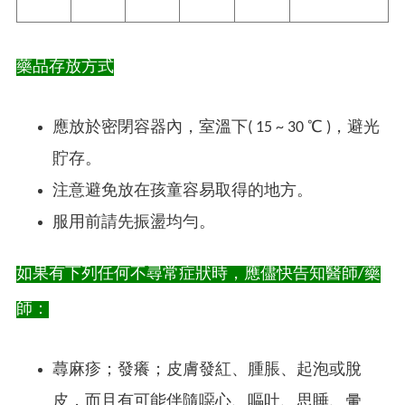
藥品存放方式
應放於密閉容器內，室溫下( 15 ~ 30 ℃ )，避光
貯存。
注意避免放在孩童容易取得的地方。
服用前請先振盪均勻。
如果有下列任何不尋常症狀時，應儘快告知醫師/藥
師：
蕁麻疹；發癢；皮膚發紅、腫脹、起泡或脫
皮，而且有可能伴隨噁心、嘔吐、思睡、暈