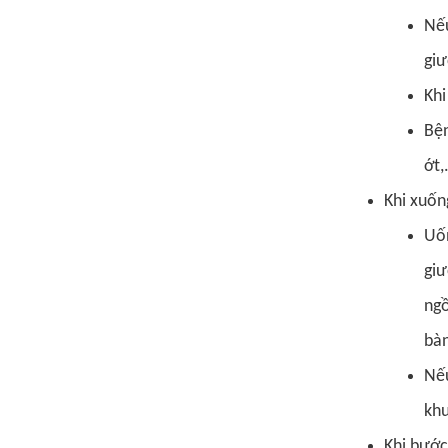
Nếu
giư
Khi
Bện
ớt,
Khi xuốn
Uốn
giư
ngồ
bàn
Nếu
khu
Khi bước 