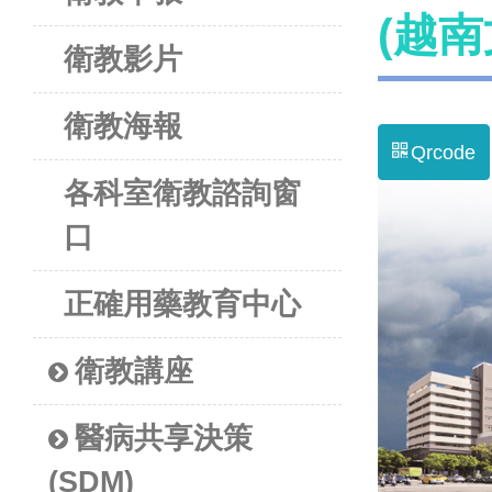
(越南
衛教影片
衛教海報
Qrcode
各科室衛教諮詢窗
口
正確用藥教育中心
衛教講座
醫病共享決策
(SDM)