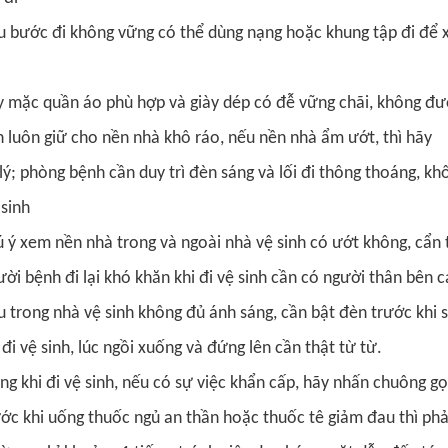
 bước đi không vững có thể dùng nạng hoặc khung tập đi để xu
.
 mặc quần áo phù hợp và giày dép có đễ vững chãi, không đượ
 luôn giữ cho nền nhà khô ráo, nếu nền nhà ẩm ướt, thì hãy
b
lý; phòng bệnh cần duy trì đèn sáng và lối đi thông thoáng, k
sinh​
 ý xem nền nhà trong và ngoài nhà vệ sinh có ướt không, cẩn th
ời bệnh đi lại khó khăn khi đi vệ sinh cần có người thân bên cạ
 trong nhà vệ sinh không đủ ánh sáng, cần bật đèn trước khi 
 đi vệ sinh, lúc ngồi xuống và đứng lên cần thật từ từ.
ng khi đi vệ sinh, nếu có sự việc khẩn cấp, hãy nhấn chuông gọ
ớc khi uống thuốc ngủ an thần hoặc thuốc tê giảm đau thì phải