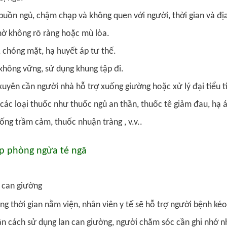
 buồn ngủ, chậm chạp và không quen với người, thời gian và đị
mờ không rõ ràng hoặc mù lòa.
 chóng mặt, hạ huyết áp tư thế.
không vững, sử dụng khung tập đi.
uyên cần người nhà hỗ trợ xuống giường hoặc xử lý đại tiểu t
các loại thuốc như thuốc ngủ an thần, thuốc tê giảm đau, hạ áp
ống trầm cảm, thuốc nhuận tràng , v.v..
 phòng ngừa té ngã
 can giường​
ng thời gian nằm viện, nhân viên y tế sẽ hỗ trợ người bệnh k
n cách sử dụng lan can giường, người chăm sóc cần ghi nhớ nh