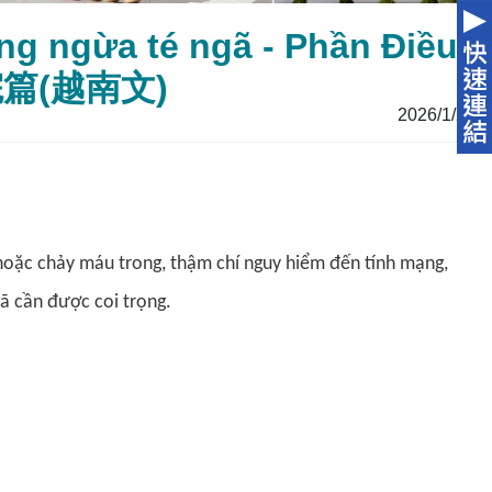
g ngừa té ngã - Phần Điều
院篇(越南文)
2026/1/29
 hoặc chảy máu trong, thậm chí nguy hiểm đến tính mạng,
ã cần được coi trọng.