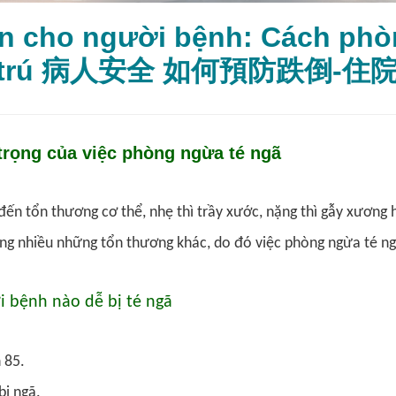
n cho người bệnh: Cách phòn
nội trú 病人安全 如何預防跌倒-住
rọng của việc phòng ngừa té ngã
đến tổn thương cơ thể, nhẹ thì trầy xước, nặng thì gẫy xương
àng nhiều những tổn thương khác, do đó việc phòng ngừa té ng
 bệnh nào dễ bị té ngã
 85.
bị ngã.