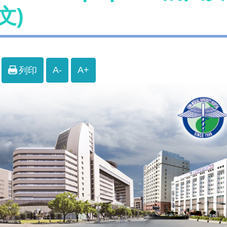
文)
A-
A+
列印