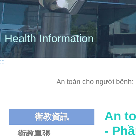
Health Information
:::
An toàn cho người bệ
An t
衛教資訊
- Ph
衛教單張