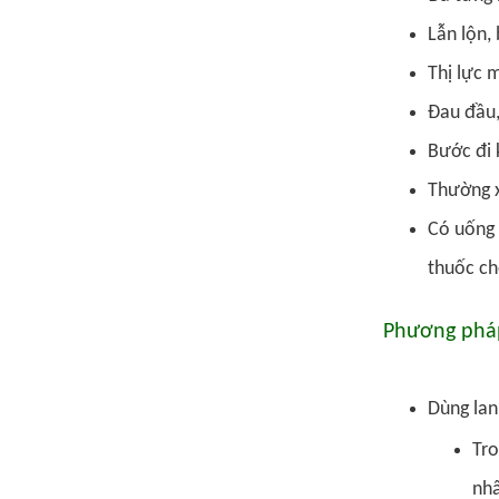
Lẫn lộn,
Thị lực 
Đau đầu,
Bước đi 
Thường x
Có uống 
thuốc ch
Phương pháp
Dùng lan
Tro
nhâ