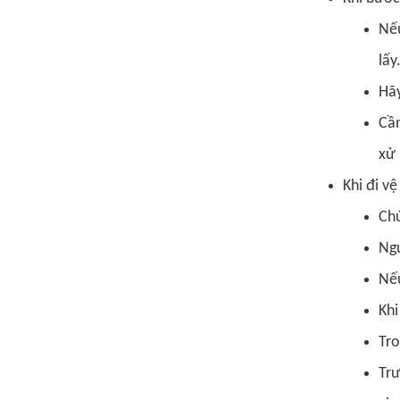
Nếu
lấy
Hãy
Cần
xử 
Khi đi vệ 
Chú
Ngư
Nếu
Khi
Tro
Trư