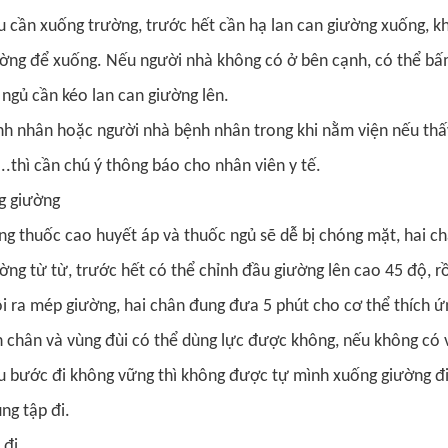
 cần xuống trường, trước hết cần hạ lan can giường xuống, k
ờng để xuống. Nếu người nhà không có ở bên cạnh, có thể bấm
 ngủ cần kéo lan can giường lên.
h nhân hoặc người nhà bệnh nhân trong khi nằm viện nếu thấy
...thì cần chú ý thông báo cho nhân viên y tế.
g giường​
g thuốc cao huyết áp và thuốc ngủ sẽ dễ bị chóng mặt, hai ch
ờng từ từ, trước hết có thể chỉnh đầu giường lên cao 45 độ, rồ
i ra mép giường, hai chân đung đưa 5 phút cho cơ thể thích ứn
 chân và vùng đùi có thể dùng lực được không, nếu không có v
 bước đi không vững thì không được tự mình xuống giường đi 
ng tập đi.
đi​