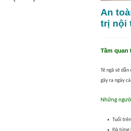
An toà
trị 
Tầm quan t
Té ngã sẽ dẫn 
gây ra ngày c
Những người
Tuổi trên
Đã từng 