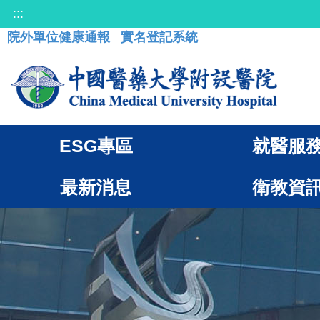
:::
院外單位健康通報
實名登記系統
ESG專區
就醫服
最新消息
衛教資