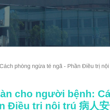
nh: Cách phòng ngừa té ngã - Phần Đi
oàn cho người bệnh: C
ần Điều trị nội t