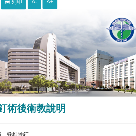
A-
A+
列印
釘術後衛教說明
稱：脊椎骨釘。