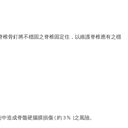
脊椎骨釘將不穩固之脊椎固定住，以維護脊椎應有之穩
、術中造成脊髓硬腦膜損傷 ( 約 3 % )之風險。