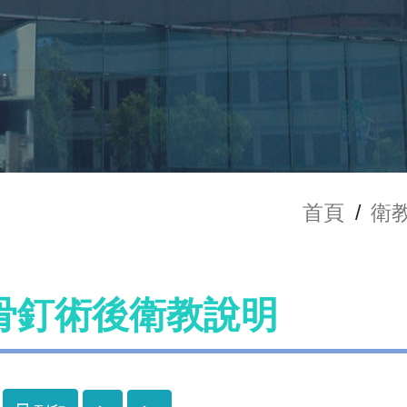
首頁
/
衛
骨釘術後衛教說明