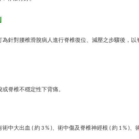
明
釘為針對腰椎滑脫病人進行脊椎復位、減壓之步驟後，以
脫或脊椎不穩定性下背痛。
術中大出血 ( 約 3 % )、術中傷及脊椎神經根 ( 約 1 % )