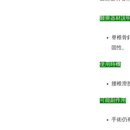
醫療器材說
脊椎骨
固性。
使用時機
腰椎滑
可能副作用
手術仍有