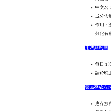
中文名
成分含
作用：
分化有
用法與劑量
每日 
請於晚
藥品存放方
應存放