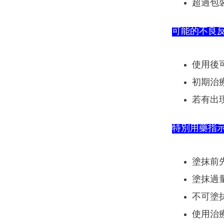
超過包
可能的不良
使用後
初期治
若有出
特別用藥指
塗抹前
塗抹過
不可塗
使用治