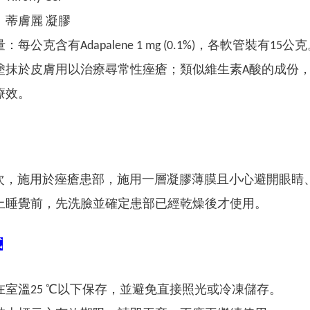
：
蒂膚麗 凝膠
量：
每公克含有Adapalene 1 mg (0.1%)，各軟管裝有15公
塗抹於皮膚用以治療尋常性痤瘡；類似維生素A酸的成份
療效。
1 次，施用於痤瘡患部，施用一層凝膠薄膜且小心避開眼睛
上睡覺前，先洗臉並確定患部已經乾燥後才使用。
式
在室溫25 ℃以下保存，並避免直接照光或冷凍儲存。