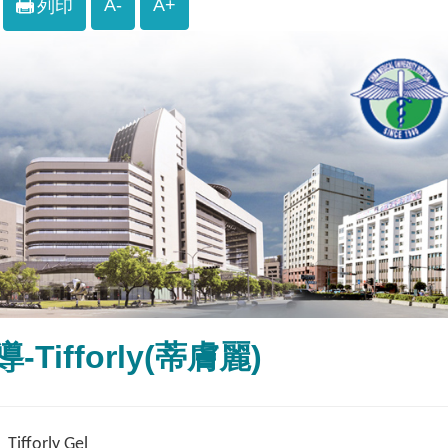
A-
A+
列印
Tifforly(蒂膚麗)
：
Tifforly Gel