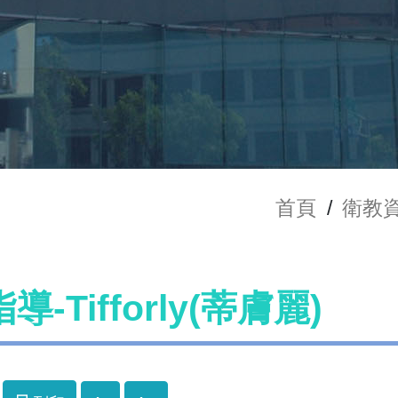
首頁
/
衛教
-Tifforly(蒂膚麗)