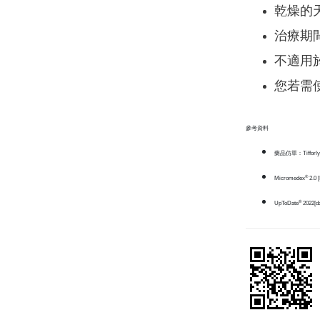
乾燥的
治療期
不適用
您若需
參考資料
藥品仿單：Tifforl
®
Micromedex
2.0 [
®
UpToDate
2022[da