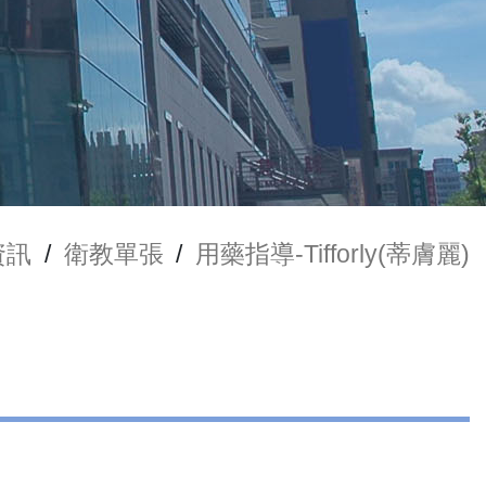
資訊
/
衛教單張
/
用藥指導-Tifforly(蒂膚麗)