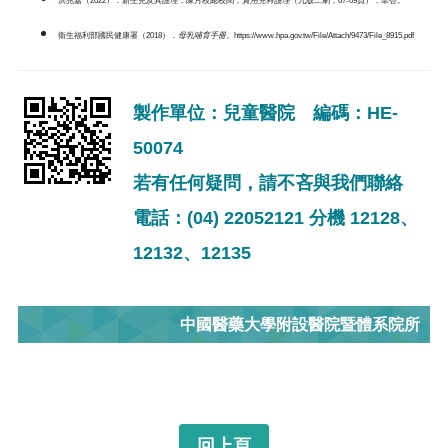
洪兆嘉（2022）．新生兒及其護理．陳月枝總校閱，
實用兒科護理
（九版二刷，67-69頁）．華杏。
衛生福利部國民健康署（2018）．
母乳哺育手冊
。https://www.hpa.gov.tw/File/Attach/9473/File_8915.pdf
製作單位：兒童醫院 編碼：HE-
50074
若有任何疑問，請不吝與我們聯絡
電話：(04) 22052121 分機 12128、
12132、12135
中國醫藥大學附設醫院暨體系院所
回上頁