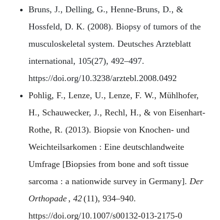
Bruns, J., Delling, G., Henne-Bruns, D., &
Hossfeld, D. K. (2008). Biopsy of tumors of the
musculoskeletal system. Deutsches Arzteblatt
international, 105(27), 492–497.
https://doi.org/10.3238/arztebl.2008.0492
Pohlig, F., Lenze, U., Lenze, F. W., Mühlhofer,
H., Schauwecker, J., Rechl, H., & von Eisenhart-
Rothe, R. (2013). Biopsie von Knochen- und
Weichteilsarkomen : Eine deutschlandweite
Umfrage [Biopsies from bone and soft tissue
sarcoma : a nationwide survey in Germany].
Der
Orthopade
,
42
(11), 934–940.
https://doi.org/10.1007/s00132-013-2175-0