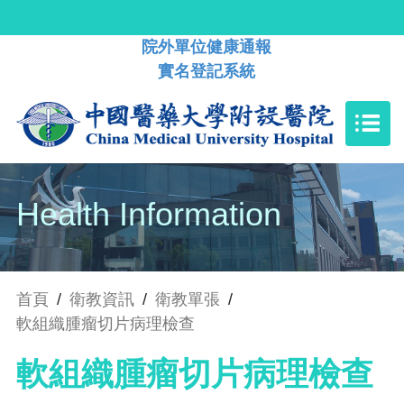
院外單位健康通報
實名登記系統
Health Information
首頁
/
衛教資訊
/
衛教單張
/
軟組織腫瘤切片病理檢查
軟組織腫瘤切片病理檢查