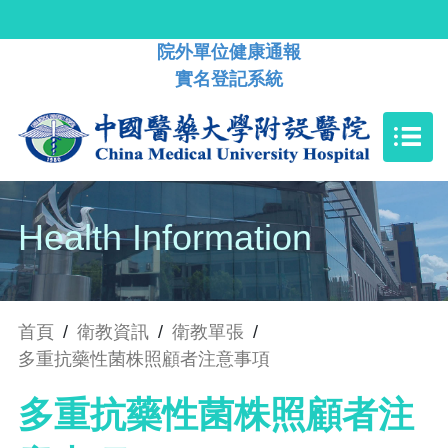
院外單位健康通報
實名登記系統
Health Information
首頁
/
衛教資訊
/
衛教單張
/
多重抗藥性菌株照顧者注意事項
多重抗藥性菌株照顧者注