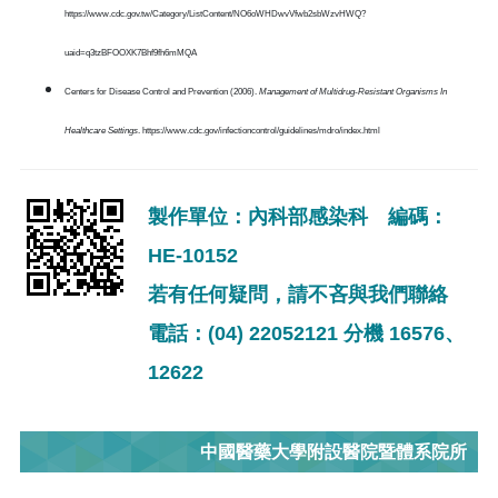
https://www.cdc.gov.tw/Category/ListContent/NO6oWHDwvVfwb2sbWzvHWQ?
uaid=q3tzBFOOXK7Bhf9fh6mMQA
Centers for Disease Control and Prevention (2006).
Management of Multidrug-Resistant Organisms In
Healthcare Settings
.
https://www.cdc.gov/infectioncontrol/guidelines/mdro/index.html
製作單位：內科部感染科 編碼：
HE-10152
若有任何疑問，請不吝與我們聯絡
電話：(04) 22052121 分機 16576、
12622
中國醫藥大學附設醫院暨體系院所