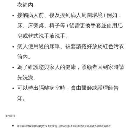
衣筒內。
接觸病人前、後及摸到病人周圍環境 ( 例如：
床、床旁桌、椅子等 ) 後需更換手套並使用肥
皂或乾式洗手液洗手。
病人使用過的床單、被套請捲好放於紅色污衣
筒內。
為了維護您與家人的健康，照顧者回到家時請
先洗澡。
可以轉出隔離病室時，會由醫師或護理師告
知。
參考資料
衛生福利部疾病管制署(2015, 7月24日).
預防和控制多重抗藥性微生物傳播之感管措施指引