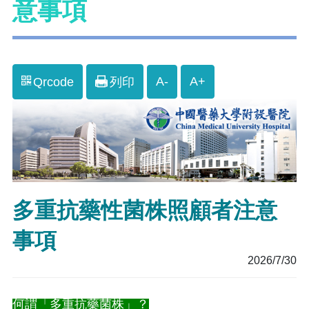
意事項
A-
A+
Qrcode
列印
多重抗藥性菌株照顧者注意
事項
2026/7/30
何謂「多重抗藥菌株」？