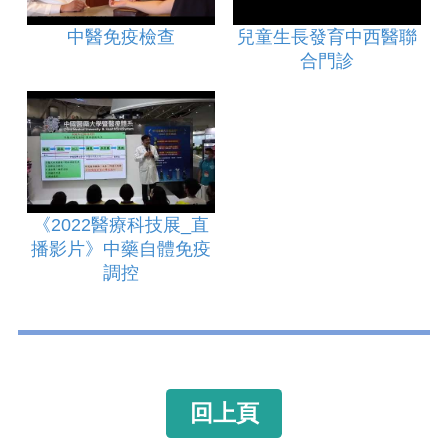
中醫免疫檢查
兒童生長發育中西醫聯
合門診
《2022醫療科技展_直
播影片》中藥自體免疫
調控
回上頁