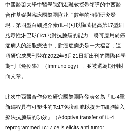
中國醫藥大學中醫學院顏宏融教授帶領導的中西醫
合作基礎與臨床國
際團隊花了數年的時間研究發
現，第四型白細胞介素(IL-4)
可以顯著提高第17型細
胞毒性淋巴球(Tc17)
對抗腫瘤的能力，將可應用於癌
症病人的細胞療法中，
對癌症病患是一大福音；
這
項研究成果刊登在2022年6月21日新出刊的國際科學
期刊《
免疫學》（Immunology），並被選為期刊封
面文章。
此次中西醫合作免疫研究國際團隊發表名為「IL-
4重
新編程具有可塑性的Tc17免疫細胞以提升T細胞輸入
療法抗
腫瘤的功效」（Adoptive transfer of IL-4
reprogrammed Tc17 cells elicits anti-tumor