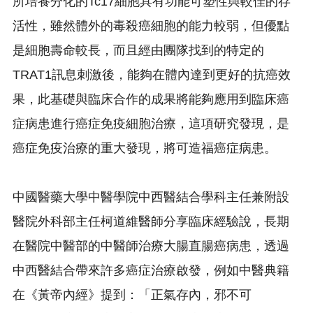
所培養分化的Tc17細胞具有功能可塑性與較佳的存
活性，
雖然體外的毒殺癌細胞的能力較弱，但優點
是細胞壽命較長，
而且經由團隊找到的特定的
TRAT1訊息刺激後，
能夠在體內達到更好的抗癌效
果，
此基礎與臨床合作的成果將能夠應用到臨床癌
症病患進行癌症免疫細
胞治療，這項研究發現，是
癌症免疫治療的重大發現，
將可造福癌症病患。
中國醫藥大學中醫學院中西醫結合學科主任兼附設
醫院外科部主任柯
道維醫師分享臨床經驗說，
長期
在醫院中醫部的中醫師治療大腸直腸癌病患，
透過
中西醫結合帶來許多癌症治療啟發，例如中醫典籍
在《
黃帝內經》提到：「正氣存內，邪不可