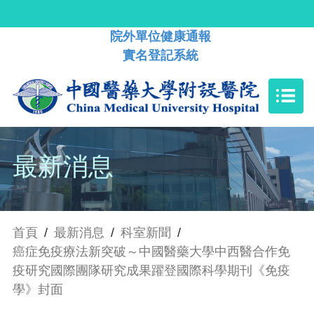
院外單位健康通報
實名登記系統
最新消息
首頁
/
最新消息
/
科室新聞
/
癌症免疫療法新突破～中國醫藥大學中西醫合作免
疫研究國際團隊研究成果躍登國際科學期刊《免疫
學》封面