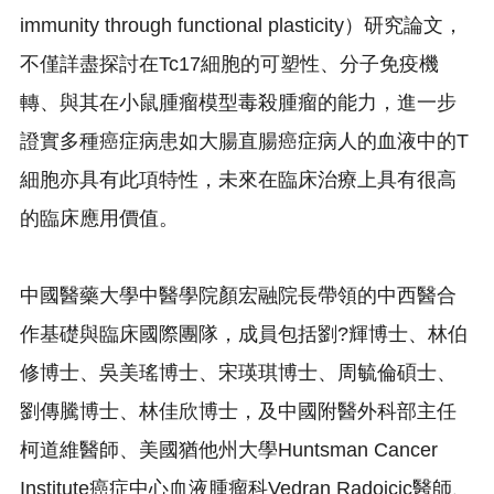
immunity through functional plasticity）研究論文，
不僅詳盡探討在Tc17細胞的可塑性、分子免疫機
轉、
與其在小鼠腫瘤模型毒殺腫瘤的能力，
進一步
證實多種癌症病患如大腸直腸癌症病人的血液中的T
細胞亦具
有此項特性，未來在臨床治療上具有很高
的臨床應用價值。
中國醫藥大學中醫學院顏宏融院長帶領的中西醫合
作基礎與臨床國際
團隊，成員包括劉?輝博士、林伯
修博士、吳美瑤博士、
宋瑛琪博士、周毓倫碩士、
劉傳騰博士、林佳欣博士，
及中國附醫外科部主任
柯道維醫師、
美國猶他州大學Huntsman Cancer
Institute癌症中心血液腫瘤科Vedran Radojcic醫師、