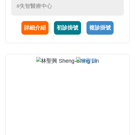
#失智醫療中心
小病人有如親出，時時想著：「如果這是我的
孩子，我要怎麼幫助他？」他的專長除了兒科
疾病，也包括免疫疾病，結合現代醫學的方
詳細介紹
初診掛號
複診掛號
法，透過精準免疫調控，驗證傳統的中醫智
慧。