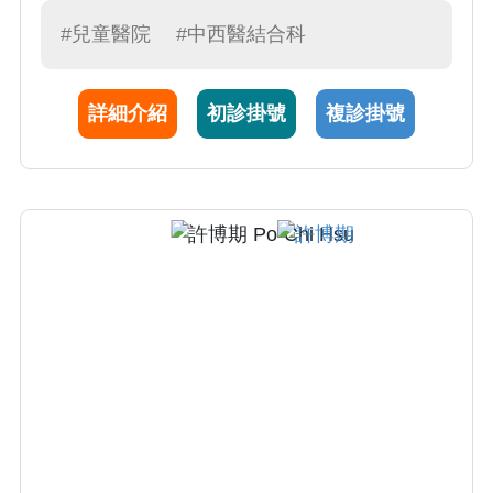
在現代醫學西藥治療之外，若病情需要，可搭
#兒童醫院
#中西醫結合科
配傳統醫學，輔以中藥調理，並提供養生保健
諮詢，增進身心靈整體健康。
詳細介紹
初診掛號
複診掛號