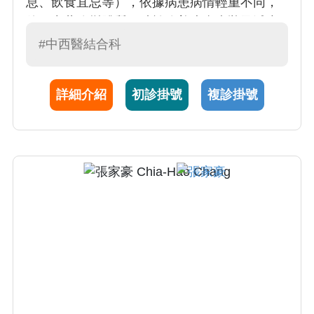
息、飲食宜忌等），依據病患病情輕重不同，
使用中藥改變體質，助於改善皮膚症狀及減少
復發。專長為各種皮膚疾病，包括乾癬、濕疹
#中西醫結合科
性皮膚疾患(如異位性皮膚炎、接觸性皮膚炎
等)、脂漏性皮膚炎 、痤瘡 、扁平疣 、黃褐
詳細介紹
初診掛號
複診掛號
斑、白斑、蕁麻疹。