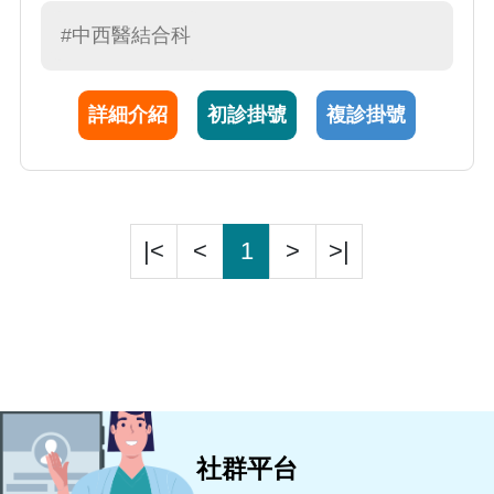
整合治療，結合現代醫學診斷與中醫辨證、內
服與外用中藥調理，協助患者從根本改善體
#中西醫結合科
質，改善免疫力；同時關注中醫家庭醫學與社
區常見疾病，提供全人化的中西醫整合健康照
詳細介紹
初診掛號
複診掛號
護。
|<
<
1
>
>|
社群平台