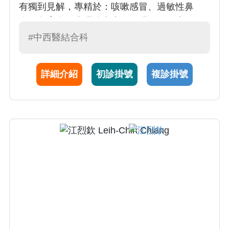
有獨到見解，專精於：咳嗽感冒、過敏性鼻
炎、鼻竇炎、失眠綜合症、胃脹氣、胃痛、胃
食道逆流、眩暈、耳鳴、癌症術後調理與治療
#中西醫結合科
等。 張醫師以中西醫結合的角度看透疾病源
頭，視病如親，替患者從飲食、作息等全方位
詳細介紹
初診掛號
複診掛號
量身打造最適合的治療策略，達到治標且治本
的絕佳療效。