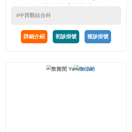
的每個階段。 調整免疫系統以期達到陰陽平衡
的健康狀態。 配合西醫復健的治療，加入肌肉
#中西醫結合科
骨骼系統的中醫調養，尤其針對骨質疏鬆、肌
肉質量、體適能、體重調整及骨關節疼痛或活
詳細介紹
初診掛號
複診掛號
動度調整，增強身體機能。