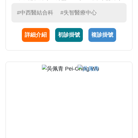
要進行透析治療（洗腎），亦可配合中醫治療
減少發症、提高生活質量等。過去也與新陳代
#中西醫結合科
#失智醫療中心
謝科合作，輔以中醫治療，減少糖尿病的血管
併發症，也能增強身體的機能，配合中醫養生
詳細介紹
初診掛號
複診掛號
的調養，亦能有享受健康的快樂人生。