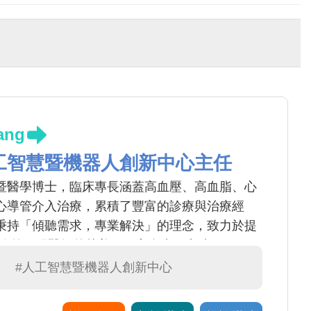
ang
工智慧暨機器人創新中心主任
暨醫學博士，臨床專長涵蓋高血壓、高血脂、心
心導管介入治療，累積了豐富的診療與治療經
秉持「傾聽需求，專業解決」的理念，致力於提
務外，張醫師曾赴美國國家衛生研究院（NIH）
c）進修智慧醫療與人工智慧相關研究，將先進科技應用
#人工智慧暨機器人創新中心
，提升心臟醫學照護品質。