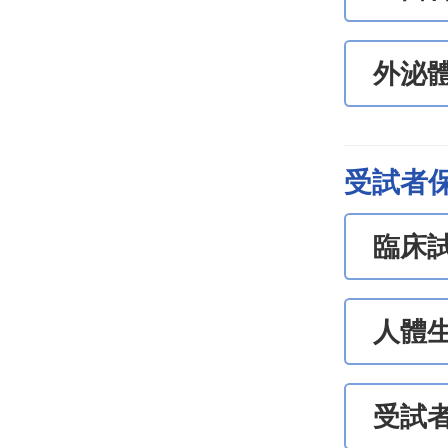
外泌
受試者
臨床
人體
受試