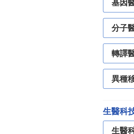
基因醫
分子
轉譯
異種
生醫科
生醫