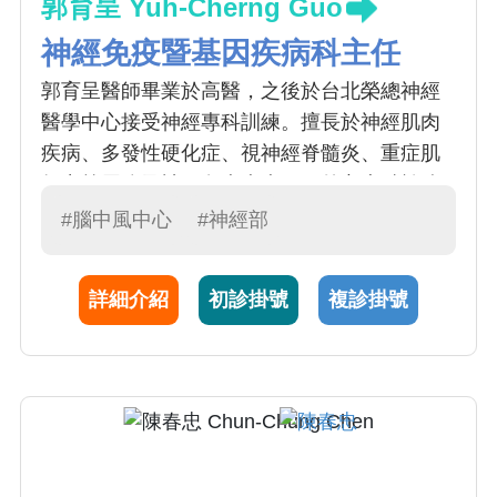
郭育呈 Yuh-Cherng Guo
神經免疫暨基因疾病科主任
郭育呈醫師畢業於高醫，之後於台北榮總神經
醫學中心接受神經專科訓練。擅長於神經肌肉
疾病、多發性硬化症、視神經脊髓炎、重症肌
無力等周邊及神經免疫疾病，另外亦專精於遺
傳性神經肌肉疾病、小腦萎縮、運動神經元疾
#腦中風中心
#神經部
病(漸凍人)等罕見疾病的臨床、電生理、神經肌
肉病理切片和基因診斷。郭育呈醫師曾擔任台
詳細介紹
初診掛號
複診掛號
灣神經學學會神經肌病組委員，現任神經部神
經檢查室主任，近來對神經免疫相關之腦炎及
癲癇的診斷及治療多所著墨。