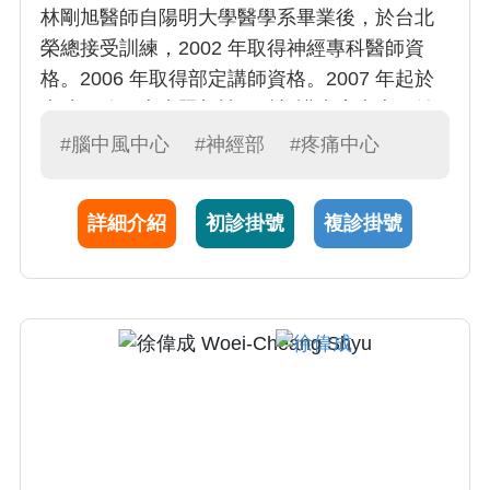
林剛旭醫師自陽明大學醫學系畢業後，於台北
榮總接受訓練，2002 年取得神經專科醫師資
格。2006 年取得部定講師資格。2007 年起於
本院服務，專責照顧神經科加護病房病患，並
自 2009 年起擔任腦中風暨神經重症加護病房主
#腦中風中心
#神經部
#疼痛中心
任。除神經重症病患的照顧外，林醫師亦擅長
於頭痛疾病之診斷及治療。
詳細介紹
初診掛號
複診掛號