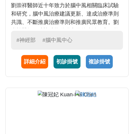
劉崇祥醫師近十年致力於腦中風相關臨床試驗
和研究，腦中風治療建議更新、達成治療準則
共識、不斷推廣治療準則和推廣民眾教育。劉
崇祥醫師同時協助推動腦中風的防治效率；整
合、協助相關學會，社會各界、各層級對中風
#神經部
#腦中風中心
防治的重視與支援；協助登錄中風現況、分析
資料、提出改進方向和發表研究心得。劉醫師
詳細介紹
初診掛號
複診掛號
臨床專長在Stroke (腦中風)和 Vascular
Dementia (血管性失智症)。