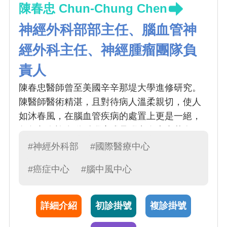
陳春忠 Chun-Chung Chen
神經外科部部主任、腦血管神
經外科主任、神經腫瘤團隊負
責人
陳春忠醫師曾至美國辛辛那堤大學進修研究。
陳醫師醫術精湛，且對待病人溫柔親切，使人
如沐春風，在腦血管疾病的處置上更是一絕，
每年都有許多動脈腦瘤或是腦出血患者慕名而
來，另外腦瘤手術也是專攻之一，近年來有許
#神經外科部
#國際醫療中心
多關於腦瘤及腦出血的研究，秉持者追求卓越
#癌症中心
#腦中風中心
的精神，許多疑難雜症到了陳醫師手上都能迎
刃而解
詳細介紹
初診掛號
複診掛號