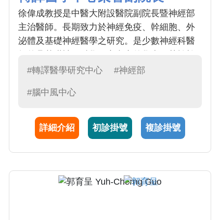
徐偉成教授是中醫大附設醫院副院長暨神經部
主治醫師。長期致力於神經免疫、幹細胞、外
泌體及基礎神經醫學之研究。是少數神經科醫
師兼具基礎神經科學研究實力的學者。其於幹
細胞轉譯至臨床治療之研究獨步全球，實質嘉
#轉譯醫學研究中心
#神經部
惠病人。在其支持下，目前有亞急性缺血性中
#腦中風中心
風，多發性硬化症等第一期的臨床研究案於神
經部進行，是神經醫學創新與突破的重要推
手。
詳細介紹
初診掛號
複診掛號