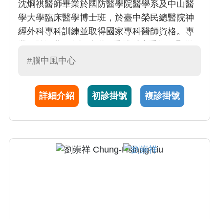
沈烱祺醫師畢業於國防醫學院醫學系及中山醫
學大學臨床醫學博士班，於臺中榮民總醫院神
經外科專科訓練並取得國家專科醫師資格。專
業經驗涵蓋1.內視鏡腦下垂體腫瘤手術 2.顯微
血管減壓手術治療三叉神經痛及顏面神經痙攣
#腦中風中心
3.頸動脈內膜剝離顯微手術。秉持視病猶親，
提供全方位且個人化的診療，並廣泛運用微創
詳細介紹
初診掛號
複診掛號
技術，兼具專業與親切。