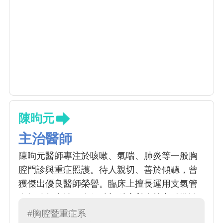
陳昫元
主治醫師
陳昫元醫師專注於咳嗽、氣喘、肺炎等一般胸
腔門診與重症照護。待人親切、善於傾聽，曾
獲傑出優良醫師榮譽。臨床上擅長運用支氣管
內視鏡超音波，進行肺部腫瘤與病灶之精準診
斷。目前亦服務於豐原惠盛醫院，提供在地化
#胸腔暨重症系