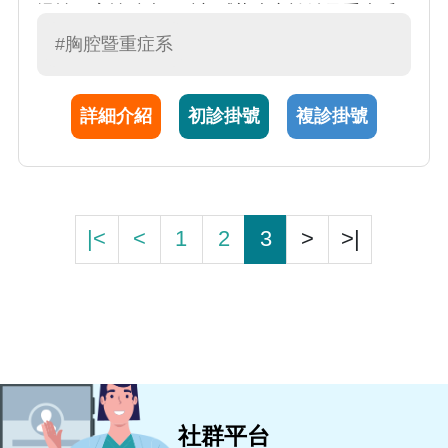
慢性阻塞性肺病、肺部感染症之診治及重症呼
吸治療。鄧醫師是一位願意傾聽病患狀況的醫
#胸腔暨重症系
師，視病猶親，與病患、親屬互動良好。
詳細介紹
初診掛號
複診掛號
|<
<
1
2
3
>
>|
社群平台