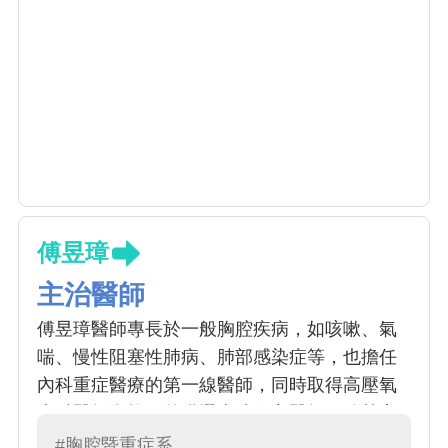
傅昱璋
主治醫師
傅昱璋醫師專長於一般胸腔疾病，如咳嗽、氣
喘、慢性阻塞性肺病、肺部感染症等，也擔任
內科重症醫療的第一線醫師，同時取得高壓氧
專科醫師資格，曾獲選本院優良醫師。除熱衷
投入於臨床教學外，也擅長以親切態度對待病
#胸腔暨重症系