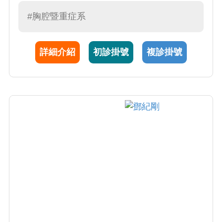
重症加護醫學會「年輕研究家獎」肯定，目前
亦受聘本校醫學系擔任兼任助理教授。曾醫師
#胸腔暨重症系
於 2023 年代表團隊榮獲亞洲唯一的「 HIMSS
國際智慧醫療戴維斯卓越獎」，以及「 NHQA
詳細介紹
初診掛號
複診掛號
國家醫療品質獎」及 「 SNQ 國家品質標章」
等國內外獎項肯定。更在智慧醫療、精準醫療
及抗藥性病菌領域有深厚造詣，多次受邀至全
台各醫院及學會進行專題演講。曾醫師致力於
將尖端研究與臨床實務接軌，為患者提供精準
前瞻的醫療服務。