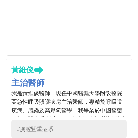
黃維俊
主治醫師
我是黃維俊醫師，現任中國醫藥大學附設醫院
亞急性呼吸照護病房主治醫師，專精於呼吸道
疾病、感染及高壓氧醫學。我畢業於中國醫藥
大學中醫學系(雙主修)，完成內科專科訓練後專
攻胸腔重症領域。結合臨床與研究，我持續精
#胸腔暨重症系
進專業技能，提升病患照護品質，期望為醫學