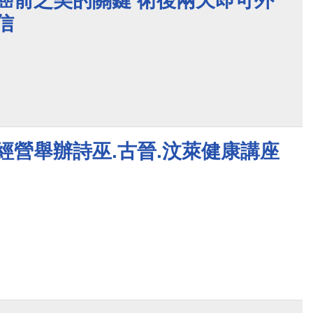
癌前之美的關鍵 術後兩天即可外
信
友經營舉辦詩巫.古晉.汶萊健康講座