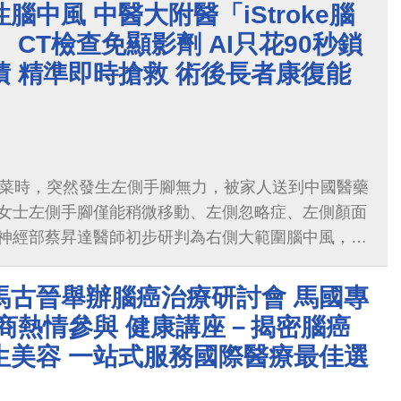
腦中風 中醫大附醫「iStroke腦
 CT檢查免顯影劑 AI只花90秒鎖
 精準即時搶救 術後長者康復能
做菜時，突然發生左側手腳無力，被家人送到中國醫藥
女士左側手腳僅能稍微移動、左側忽略症、左側顏面
神經部蔡昇達醫師初步研判為右側大範圍腦中風，需
描，幫助找到腦部受損位置與面積，中醫大附醫專家
影像（Non-contrast CT, NCCT）確認林女士
馬古晉舉辦腦癌治療研討會 馬國專
般傳統途徑：以注射顯影劑進行腦部灌流掃描（CT
商熱情參與 健康講座－揭密腦癌
TP）來幫助判斷腦中風位置與其範圍；為避免長者施打顯影劑
生美容 一站式服務國際醫療最佳選
以及加速醫師臨床評估的準確性，中醫大附醫專家團
開發的「iStroke腦中風診斷平台」，運用AI大數據