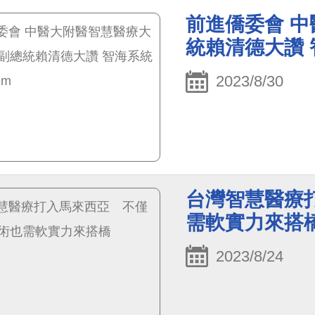
任指出，對於重度以上
前進僑委會 
器音量已經不足，須植
統賴清德大讚 智
濟壓力之下（人工耳蝸
只給付一耳），幸運的
2023/8/30
改為健保給付未滿18
勢，言言媽火速與中心
保人工耳蝸植入手術，
應，植入2個月左右，
也是全國第一位健保給
台灣智慧醫療
需軟實力來搭
2023/8/24