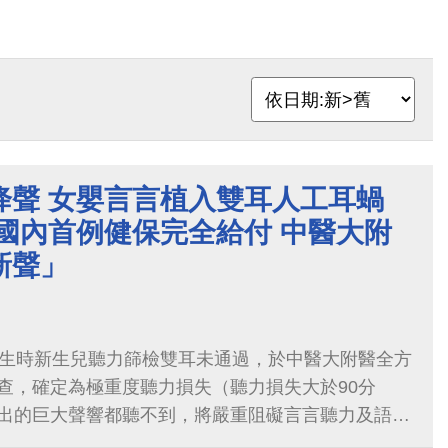
降聲 女嬰言言植入雙耳人工耳蝸
國內首例健保完全給付 中醫大附
新聲」
出生時新生兒聽力篩檢雙耳未通過，於中醫大附醫全方
查，確定為極重度聽力損失（聽力損失大於90分
出的巨大聲響都聽不到，將嚴重阻礙言言聽力及語言
考慮為言言進行人工耳蝸（電子耳）植入。陳冠華主