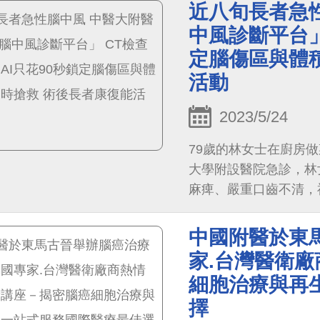
近八旬長者急性
中風診斷平台」
定腦傷區與體積
活動
2023/5/24
79歲的林女士在廚房
大學附設醫院急診，林
麻痺、嚴重口齒不清，
要立即進行電腦斷層掃
團隊先以無顯影劑的腦部斷層
中國附醫於東
損傷狀況，接著跳開一
家.台灣醫衛廠
perfusion, C
細胞治療與再
可能突發的健康風險，
擇
隊隨即啟動人工智慧中心