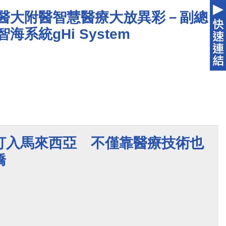
感音神經性聽力損失（大於七十分貝）的病人，助聽
中醫大附醫智慧醫療大放異彩－副總
入人工耳蝸方能改善聽覺；然而，言言母親在巨大經
海系統gHi System
自費一套100萬台幣），僅能先預訂植入單耳（健保
是，衛福部健保署今（112）年7月1日起放寬政策，
歲重度聽損者雙耳人工耳蝸，為使言言能夠擁有雙耳優
連絡更改為雙耳植入，並順利於7月20日進行雙耳健
術後隔天開機，言言即有聽到聲音轉頭尋找聲源的反
已開始有口語發展，可回應家長，與家長互動，言言
付雙耳植入人工耳蝸成功的個案。
打入馬來西亞 不僅靠醫療技術也
橋