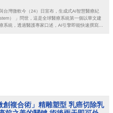
與台灣微軟今（24）日宣布，生成式AI智慧醫療紀
system） 」問世，這是全球醫療系統第一個以華文建
療系統，透過醫護專家口述，AI引擎即能快速撰寫病
率。中國醫藥大學附設醫院周德陽院長指出，中醫大
soft）Azure平台，成功研發「智海系統」的中文語音
療院所，大幅減少醫護人員輸入病歷75％的時間，讓醫
護，拯救更多生命；「智海系統」是引領全球華文醫
醫療紀錄，堪稱是華文版的Nuance。
微創複合術」精雕塑型 乳癌切除乳