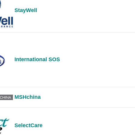
StayWell
International SOS
MSHchina
SelectCare