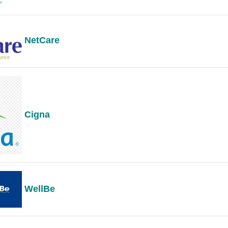
NetCare
Cigna
WellBe