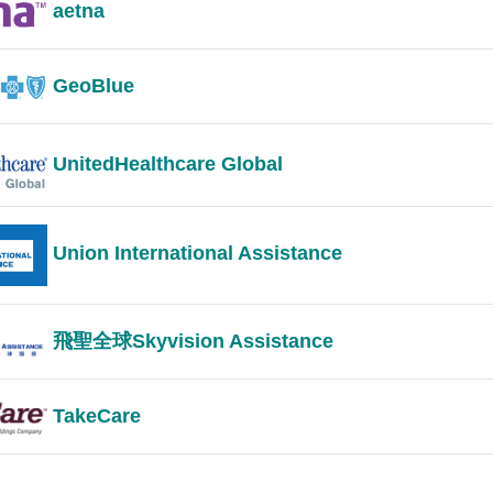
aetna
GeoBlue
UnitedHealthcare Global
Union International Assistance
飛聖全球Skyvision Assistance
TakeCare