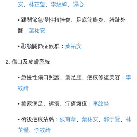
安
、
林芷瑩
、
李紋綺
、
譚心
• 踝關節急慢性扭挫傷、足底筋膜炎、姆趾外
翻：
葉祐安
• 顳顎關節症候群：
葉祐安
2. 傷口及皮膚系統
• 急慢性傷口照護、蟹足腫、疤痕修復美容：
李
紋綺
• 糖尿病足、褥瘡、疔瘡癰疽：
李紋綺
• 術後疤痕沾黏：
侯甫葦
、
葉祐安
、
郭于賢
、
林
芷瑩
、
李紋綺