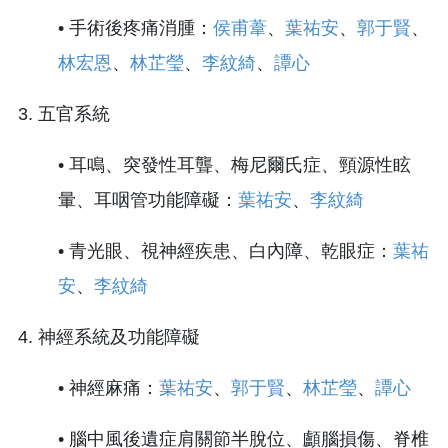
• 手術後疼痛消腫：
侯甫葦
、
葉祐安
、
郭于賢
、
林宏恩
、
林芷瑩
、
李紋綺
、
譚心
3. 五官系統
• 耳鳴、突發性耳聾、梅尼爾氏症、頸源性眩
暈、耳咽管功能障礙：
葉祐安
、
李紋綺
• 青光眼、視神經疾患、白內障、乾眼症：
葉祐
安
、
李紋綺
4. 神經系統及功能障礙
• 神經麻痛：
葉祐安
、
郭于賢
、
林芷瑩
、
譚心
• 腦中風後遺症肩關節半脫位、顱腦損傷、脊椎