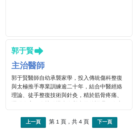
郭于賢
主治醫師
郭于賢醫師自幼承襲家學，投入傳統傷科整復
與太極推手專業訓練逾二十年，結合中醫經絡
理論、徒手整復技術與針灸，精於筋骨疼痛、
運動傷害、脊椎結構失衡與中風後調理。臨床
上擅長將太極動作中的呼吸、穩定與鬆柔原
理，導入患者衛教與居家復健，提升治療效
第 1 頁，共 4 頁
上一頁
下一頁
果，強化病患自我調養的能力，並致力於推廣