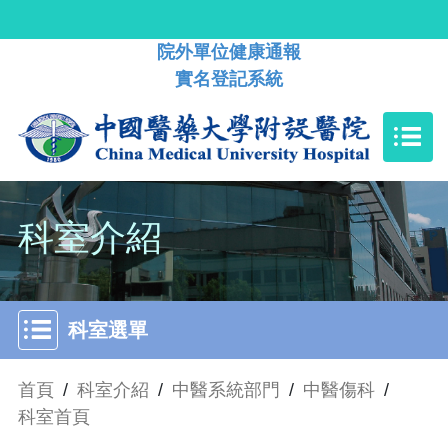
院外單位健康通報
實名登記系統
科室介紹
科室選單
首頁
/
科室介紹
/
中醫系統部門
/
中醫傷科
/
科室首頁