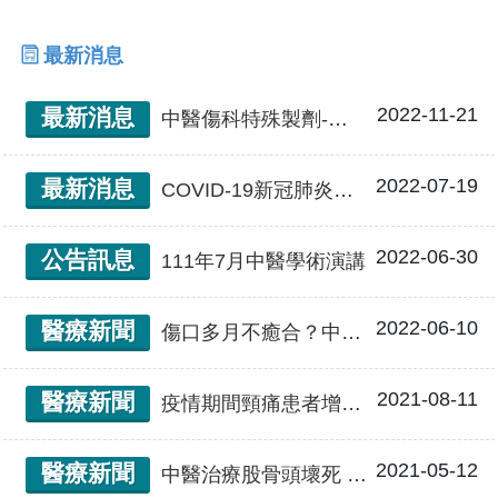
融合傳統文化與現代醫學的身心健康之道。 郭
醫師親切溫和、幽默風趣，擅長以貼近生活的
最新消息
語言解說病情，建立醫病間良好溝通與信任。
2022-11-21
最新消息
中醫傷科特殊製劑-內服外敷，雙管齊下
2022-07-19
最新消息
COVID-19新冠肺炎後遺症 中西醫照護門診 – 針灸傷科
2022-06-30
公告訊息
111年7月中醫學術演講
2022-06-10
醫療新聞
傷口多月不癒合？中醫教你5步驟對治褥瘡
2021-08-11
醫療新聞
疫情期間頸痛患者增加 改良式針灸「浮針」舒緩頸部不適
2021-05-12
醫療新聞
中醫治療股骨頭壞死 延緩人工髖關節置換