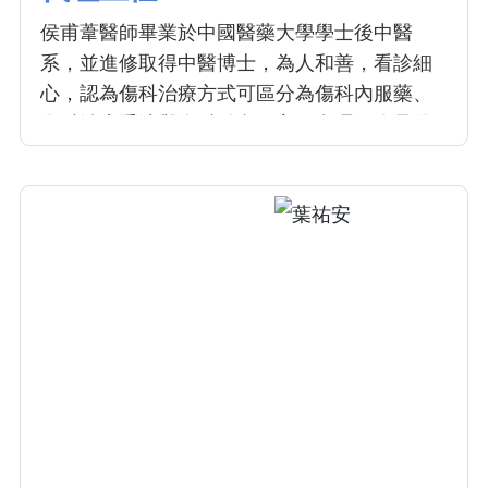
侯甫葦醫師畢業於中國醫藥大學學士後中醫
系，並進修取得中醫博士，為人和善，看診細
心，認為傷科治療方式可區分為傷科內服藥、
傷科治療手法與傷科針灸，主要處理肌肉骨骼
關節疼痛、酸麻脹等疾病。專長於骨折整復與
後遺症之治療、退化性關節疾病與癌症放化療
之副作用，透過手法整復、內服藥與針灸處
理，加快患處腫脹消除與復原。