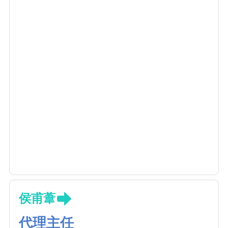
侯甫葦
代理主任