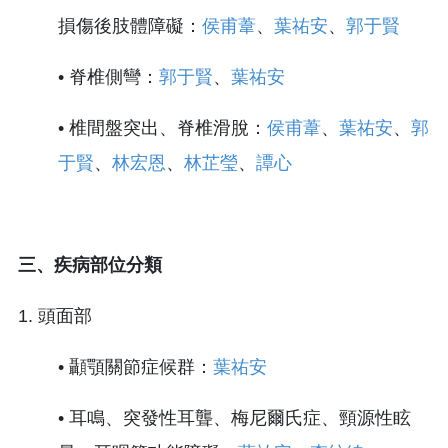
損傷後肢體障礙：
侯甫葦
、
葉祐安
、
郭于賢
• 脊椎側彎：
郭于賢
、
葉祐安
• 椎間盤突出、脊椎滑脫：
侯甫葦
、
葉祐安
、
郭
于賢
、
林宏恩
、
林芷瑩
、
譚心
三、疾病部位分類
1. 頭面部
• 顳顎關節症候群：
葉祐安
• 耳鳴、突發性耳聾、梅尼爾氏症、頸源性眩