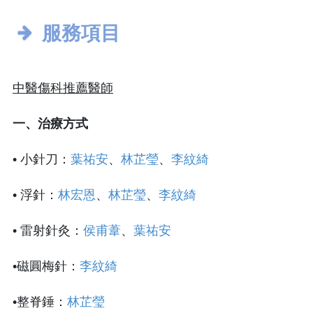
服務項目
中醫傷科推薦醫師
一、治療方式
• 小針刀：
葉祐安
、
林芷瑩
、
李紋綺
• 浮針：
林宏恩
、
林芷瑩
、
李紋綺
• 雷射針灸：
侯甫葦
、
葉祐安
•磁圓梅針：
李紋綺
•整脊錘：
林芷瑩