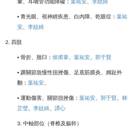
暈、耳咽管功能障礙：
葉祐安
、
李紋綺
• 青光眼、視神經疾患、白內障、乾眼症：
葉祐
安
、
李紋綺
2. 四肢
• 骨折、脫臼：
侯甫葦
、
葉祐安
、
郭于賢
• 踝關節急慢性扭挫傷、足底筋膜炎、姆趾外
翻：
葉祐安
、
• 運動傷害、關節扭挫傷：
葉祐安
、
郭于賢
、
林
芷瑩
、
李紋綺
、
譚心
3. 中軸部位（脊椎及軀幹）