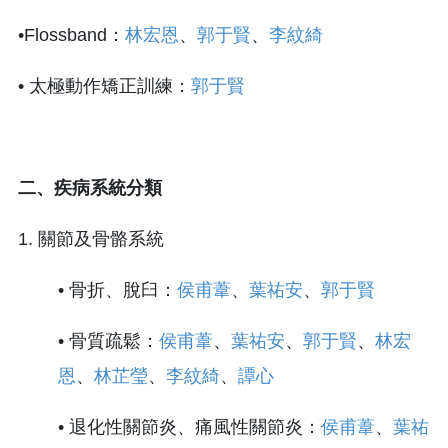
•Flossband：
林宏恩
、
郭于賢
、
李紋綺
• 太極動作矯正訓練：
郭于賢
二、疾病系統分類
1. 關節及骨骼系統
• 骨折、脫臼：
侯甫葦
、
葉祐安
、
郭于賢
• 骨質疏鬆：
侯甫葦
、
葉祐安
、
郭于賢
、
林宏
恩
、
林芷瑩
、
李紋綺
、
譚心
• 退化性關節炎、痛風性關節炎：
侯甫葦
、
葉祐