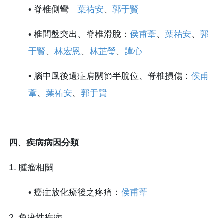
• 脊椎側彎：
葉祐安
、
郭于賢
• 椎間盤突出、脊椎滑脫：
侯甫葦
、
葉祐安
、
郭
于賢
、
林宏恩
、
林芷瑩
、
譚心
• 腦中風後遺症肩關節半脫位、脊椎損傷：
侯甫
葦
、
葉祐安
、
郭于賢
四、疾病病因分類
1. 腫瘤相關
• 癌症放化療後之疼痛：
侯甫葦
2. 免疫性疾病