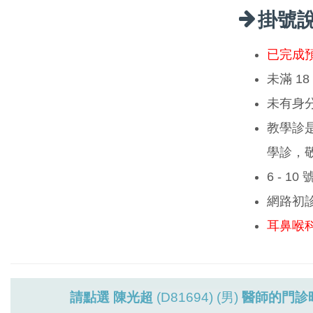
掛號
已完成
未滿 1
未有身
教學診
學診，
6 - 1
網路初
耳鼻喉