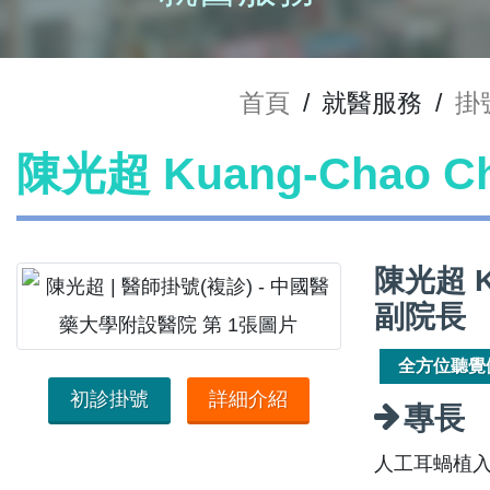
首頁
/
就醫服務
/
掛
陳光超 Kuang-Chao 
陳光超 K
副院長
全方位聽覺
初診掛號
詳細介紹
專長
人工耳蝸植入,