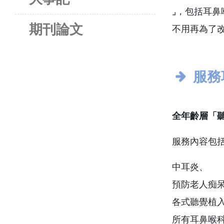
⌟，包括耳
期刊論文
不用再為了
服務
全年齡層「
服務內容包
中耳炎、
預防老人痴
各式聽覺植
所有耳鼻喉