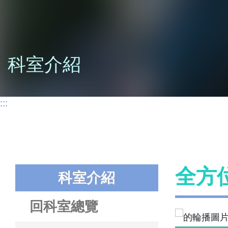
科室介紹
:::
全方
科室介紹
回科室總覽