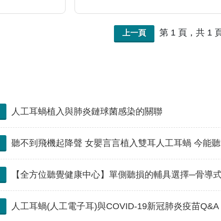
病猶親，幽默風趣，與各年齡層
碩，2019更獲選至美國約翰霍
第 1 頁，共 1 
上一頁
人工耳蝸植入與肺炎鏈球菌感染的關聯
聽不到飛機起降聲 女嬰言言植入雙耳人工耳蝸 今能聽能應對 國
【全方位聽覺健康中心】單側聽損的輔具選擇─骨導
人工耳蝸(人工電子耳)與COVID-19新冠肺炎疫苗Q&A (Pa