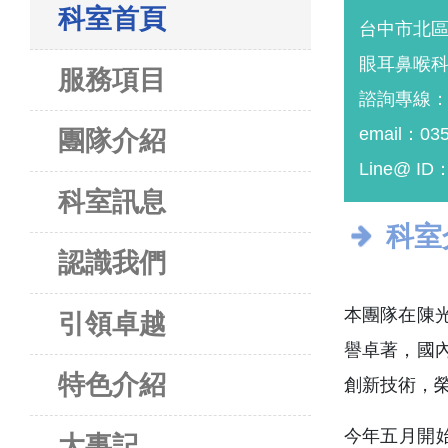
科室首頁
台中市北區
眼耳鼻喉科
服務項目
諮詢專線：04
email：035
團隊介紹
Line@ ID
科室訊息
科室
認識我們
本團隊在陳
引領卓越
譽卓著，國內外
特色介紹
創新技術，榮
今年五月開
大事記