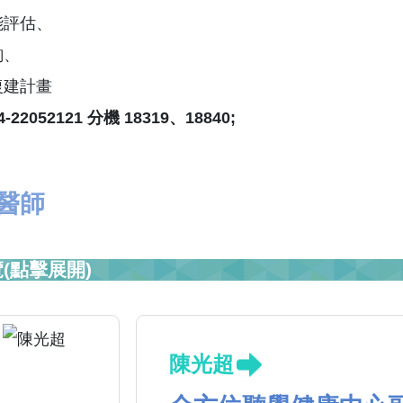
能評估、
詢、
復建計畫
2052121 分機 18319、18840;
醫師
(點擊展開)
陳光超