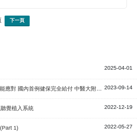
患者相處融洽，醫療聲譽卓著，臨床研究成果豐
普金斯大學研修老年聽覺健康相關新知。
頁
下一頁
2025-04-01
2023-09-14
內首例健保完全給付 中醫大附醫成功翻轉「新聲」
2022-12-19
式聽覺植入系統
2022-05-27
rt 1)