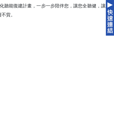
製化聽能復建計畫，一步一步陪伴您，讓您全聽健，讓您
費不貲。