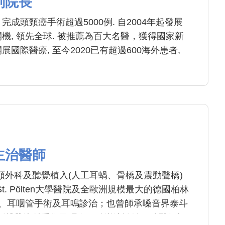
副院長
完成頭頸癌手術超過5000例. 自2004年起發展
開機, 領先全球. 被推薦為百大名醫，獲得國家新
展國際醫療, 至今2020已有超過600海外患者,
主治醫師
外科及聽覺植入(人工耳蝸、骨橋及震動聲橋)
. Pölten大學醫院及全歐洲規模最大的德國柏林
子耳、耳咽管手術及耳鳴診治；也曾師承嗓音界泰斗
創聲帶注射手術及咽喉胃酸逆流診治。陳醫師視