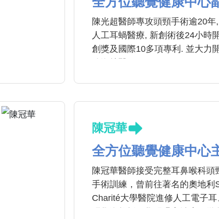
全方位聽覺健康中心
陳光超醫師專攻頭頸手術逾20年, 
人工耳蝸醫療, 新創術後24小時
創獎及國際10多項專利. 並大力開
跨海就醫。
陳冠華
全方位聽覺健康中心
陳冠華醫師接受完整耳鼻喉科頭頸
手術訓練，曾前往著名的奧地利St
Charité大學醫院進修人工電
張學逸教授，學習嗓音治療、微