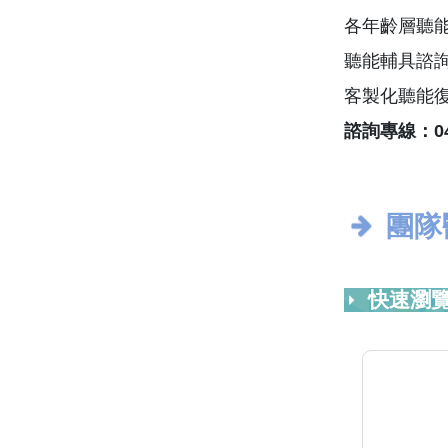
各年齡層聽
聽能輔具諮
客製化聽能
諮詢專線：04-2
團隊
快速瀏覽