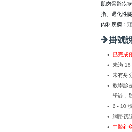
肌肉骨骼疾
指、退化性
內科疾病：
掛號
已完成
未滿 1
未有身
教學診
學診，
6 - 1
網路初
中醫針