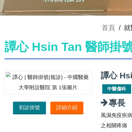
首頁
/
就
譚心 Hsin Tan 醫師掛
譚心 Hs
中醫傷科
專長
初診掛號
詳細介紹
風濕免疫疾
之相關疼痛