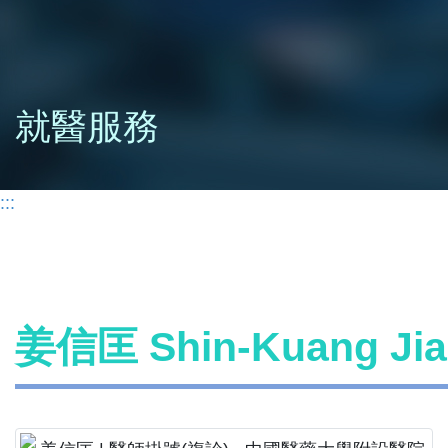
就醫服務
:::
姜信匡 Shin-Kuang J