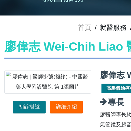
首頁
/
就醫服務
廖偉志 Wei-Chih Lia
廖偉志 W
高壓氧治療
專長
初診掛號
詳細介紹
廖醫師專長
氣管鏡及超