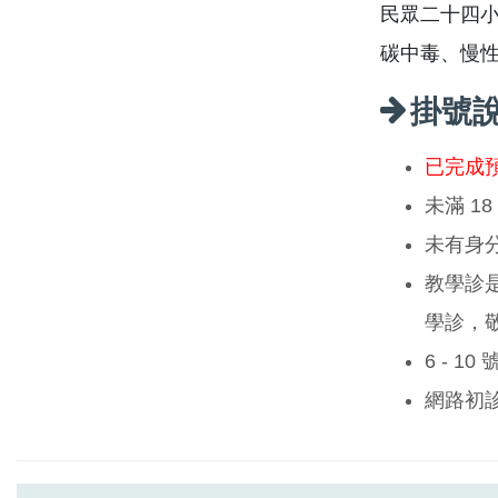
民眾二十四
碳中毒、慢
掛號
已完成
未滿 1
未有身
教學診
學診，
6 - 1
網路初