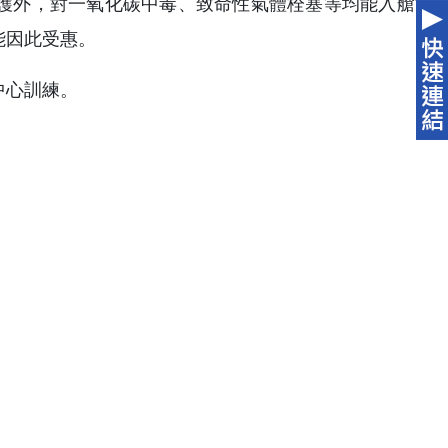
護外，對一氧化碳中毒、致命性氣體栓塞等均能入艙治
能因此受惠。
中心訓練。