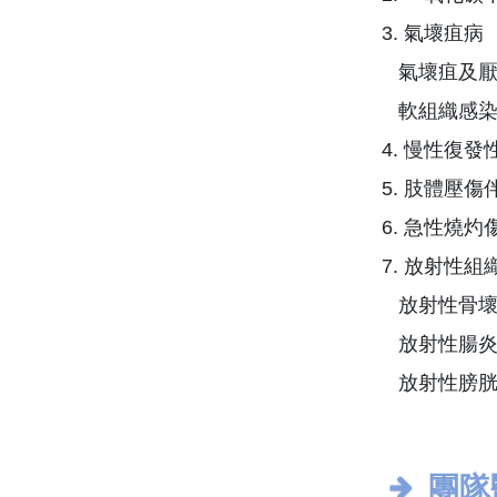
3. 氣壞疽病
氣壞疽及厭
軟組織感染
4. 慢性復發
5. 肢體壓
6. 急性燒
7. 放射性組
放射性骨壞
放射性腸
放射性膀胱
團隊