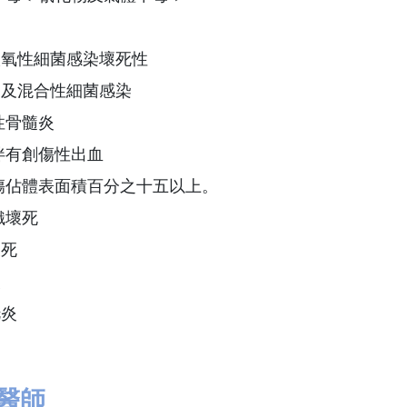
氧性細菌感染壞死性
及混合性細菌感染
性骨髓炎
傷伴有創傷性出血
灼傷佔體表面積百分之十五以上。
織壞死
死
炎
炎
醫師