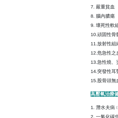
7. 嚴重貧血
8. 腦內膿瘍
9. 壞死性
10.頑固性骨
11.放射性
12.危急性
13.急性燒、
14.突發性耳
15.股骨頭
高壓氧治療
1. 潛水夫
2. 一氧化