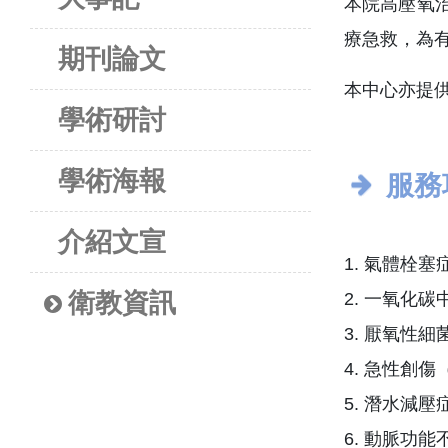
本院高壓氧
療急救，為
期刊論文
本中心亦提
學術研討
學術海報
服務
介紹文宣
1. 氣體栓塞
衛教資訊
2. 一氧化
3. 厭氧性
4. 急性創
5. 潛水減壓
6. 動脈功