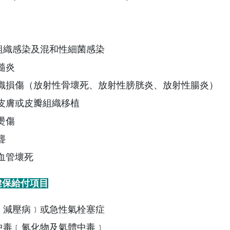
軟組織感染及混和性細菌感染
髓炎
組織損傷（放射性骨壞死、放射性膀胱炎、放射性腸炎）
之皮膚或皮瓣組織移植
燙傷
聾
無血管壞死
健保給付項目
病﹝減壓病﹞或急性氣栓塞症
碳中毒﹝氰化物及氣體中毒﹞