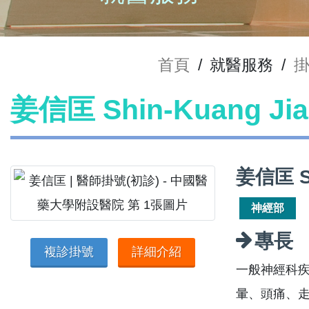
首頁
/
就醫服務
/
姜信匡 Shin-Kuang J
姜信匡 S
神經部
專長
複診掛號
詳細介紹
一般神經科
暈、頭痛、