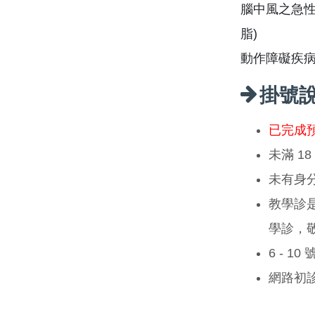
腦中風之急性
脂)
動作障礙疾
掛號
已完成
未滿 1
未有身
教學診
學診，
6 - 1
網路初