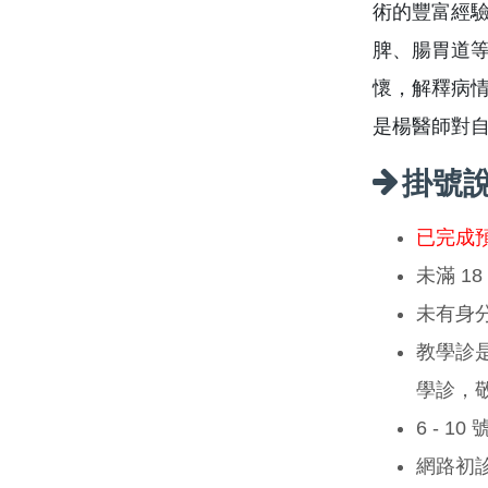
術的豐富經驗
脾、腸胃道
懷，解釋病
是楊醫師對
掛號
已完成
未滿 1
未有身
教學診
學診，
6 - 1
網路初