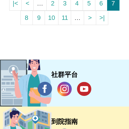
|<
<
…
2
3
4
5
6
7
8
9
10
11
…
>
>|
社群平台
到院指南