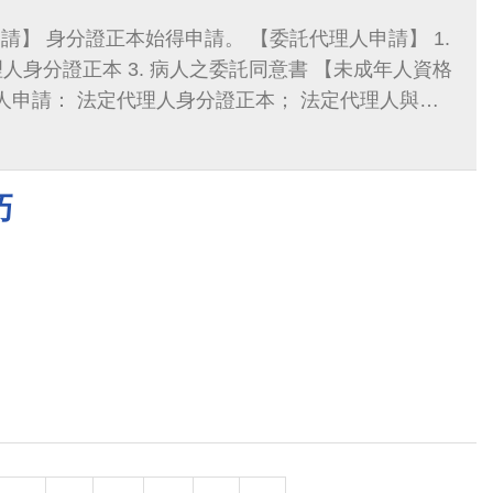
人申請】 1.
理人身分證正本 3. 病人之委託同意書 【未成年人資格
或病人身分證正本)。 二. 由委託人申請：
名簿正本
巧
分證件正本)； 病人除戶證明(戶籍謄本或
身分證件正本； 與病人之關
本)； 病人除戶證明(戶籍謄本或死亡
證明書)； 繼承權者之委託同意書； 受託人身分證正本。