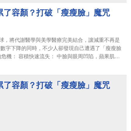
累了容顏？打破「瘦瘦臉」魔咒
球，將代謝醫學與美學醫療完美結合，讓減重不再是
重數字下降的同時，不少人卻發現自己遭遇了「瘦瘦臉
e）」的危機： 容積快速流失： 中臉與眼周凹陷，蘋果肌變
紋路加深： 法令紋、木偶紋等紋路瞬間明顯。 輪廓組
，下顎線條變得模糊鬆垮。 瘦得健康，更要瘦得漂
原蛋白快速流失，單靠意志力無法阻止肌膚走下坡。
累了容顏？打破「瘦瘦臉」魔咒
充足量蛋白質、搭配適度運動以減少肌肉流失外， 更
光彩復顏方案」！ 透過分層修復思維，重塑面部深層
緊緻鬆弛肌膚。 讓您在享受輕盈體態的同時，依然擁
彩的面容。