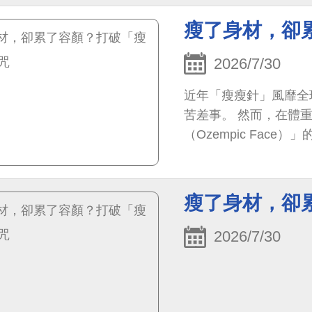
瘦了身材，卻
2026/7/30
近年「瘦瘦針」風靡全
苦差事。 然而，在體
（Ozempic Fac
平、淚溝浮現。 靜態
織鬆弛： 嘴邊肉下垂
亮！ 當皮下脂肪與膠
瘦了身材，卻
除了控制減重速率、補
需要結合專業的「瘦後
2026/7/30
支撐、補足流失容積並
有豐潤、緊實且自帶光