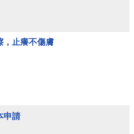
擦，止癢不傷膚
本申請