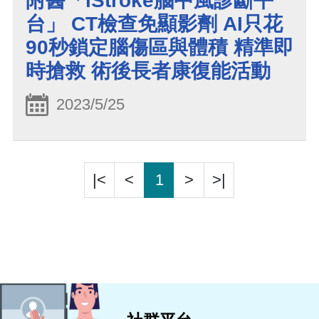
附醫「iStroke腦中風診斷平
台」 CT檢查免顯影劑 AI只花
90秒鎖定腦傷區與體積 精準即
時搶救 術後長者康復能活動
2023/5/25
|<
<
1
>
>|