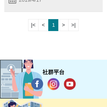
|<
<
1
>
>|
社群平台