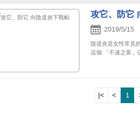
攻它、防它
2019/5/15
陰道炎是女性常見
這個 「不速之客」
|<
<
1