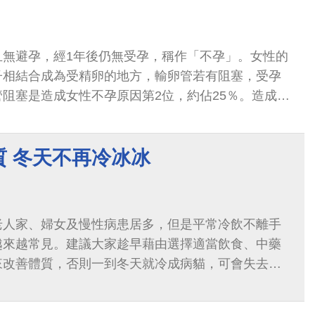
且無避孕，經1年後仍無受孕，稱作「不孕」。女性的
子相結合成為受精卵的地方，輸卵管若有阻塞，受孕
阻塞是造成女性不孕原因第2位，約佔25％。造成輸
包括：骨盆腔發炎、輸卵管發炎...
質 冬天不再冷冰冰
老人家、婦女及慢性病患居多，但是平常冷飲不離手
越來越常見。建議大家趁早藉由選擇適當飲食、中藥
來改善體質，否則一到冬天就冷成病貓，可會失去不