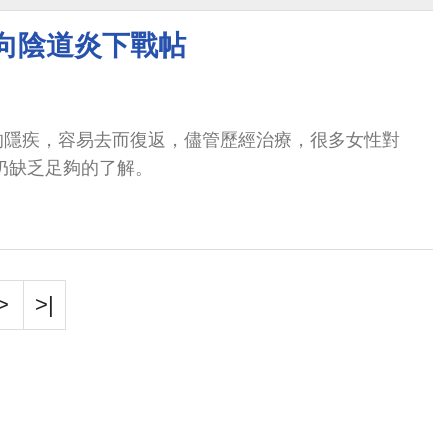
 向陰道炎下戰帖
的隱疾，容易去而復返，儘管歷經治療，很多女性對
仍缺乏足夠的了解。
>
>|