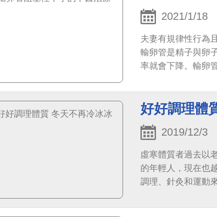
2021/1/18
夫妻有規律性行為
輸卵管是精子與卵
率就會下降。輸卵管
卵管阻塞的常見原因
好好調理體
2019/12/3
虛寒體質者過去以
的年輕人，現在也
調理、針灸和運動
少生活的樂趣喔！