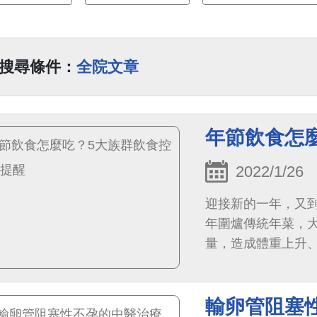
搜尋條件：
全院文章
年節飲食怎
2022/1/26
迎接新的一年，又
年圍爐傳統年菜，
量，造成體重上升
服藥，飲食控管也
醒...
輸卵管阻塞