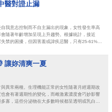
 中醫對證止漏
受自我意志控制而不自主漏出的現象，女性發生率高
率會隨著年齡增加呈現上升趨勢。根據統計，接近
尿失禁的困擾，但因害羞或諱疾忌醫，只有25-61%的
；而20歲以上非妊娠婦女尿失禁的整體...
帶 讓妳清爽一夏
常與異常兩種。生理機能正常的女性隨著月經週期改
度也會有著週期性的變化，而雌激素濃度會巧妙影響
與多寡，這些分泌物在大多數時候都呈透明或乳白
，故泛稱為白帶。