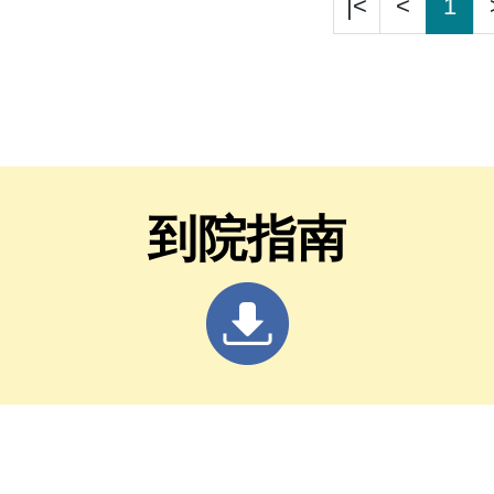
|<
<
1
到院指南