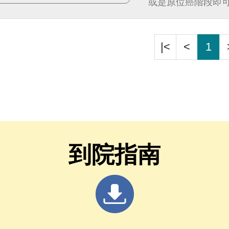
或是原位癌階段即
|<
<
1
到院指南