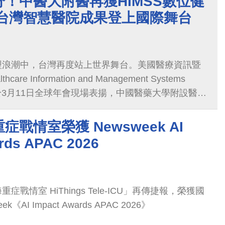
！中醫大附醫再獲HIMSS數位健
 台灣智慧醫院成果登上國際舞台
型浪潮中，台灣再度站上世界舞台。美國醫療資訊暨
re Information and Management Systems
MSS）於3月11日全球年會現場表揚，中國醫藥大學附設醫院
igital Health Indicator, DHI）評比中，以 400
100% 的成績，成為 2025年全球唯一獲得DHI滿
戰情室榮獲 Newsweek AI
台唯一二度獲得DHI滿分並完成HIMSS四項Stage
rds APAC 2026
醫院，展現智慧醫院建置與數位轉型成果已達國際水
戰情室 HiThings Tele-ICU」再傳捷報，榮獲國
《AI Impact Awards APAC 2026》