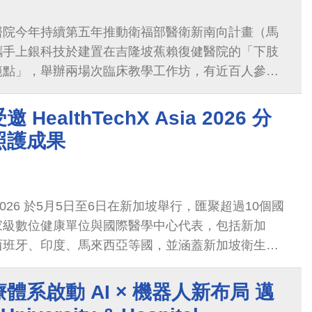
醫院今年持續第五年推動衛福部醫衛新南向計畫（馬
攜手上銀科技於建置在吉隆坡蕉賴復健醫院的「下肢
範點」，舉辦兩場次臨床教學工作坊，有近百人參
慧復健設備、臨床應用與整合照護模式導入馬來西亞
產品示範點成為共同採購平台；另外在醫學交流方
HealthTechX Asia 2026 分
謝治療的新觀念與新技術帶進東馬砂拉越，吸引馬來
照護成果
，共同舉辦了「2026健康醫學論壇－迎戰代謝海
元」論壇，吸引兩百人參加。展現中醫大附醫於國際
跨國醫學交流的整合推動能量。不僅深化臺馬醫療合
Asia 2026 於5月5日至6日在新加坡舉行，匯聚超過10個國
灣智慧醫療產業鏈拓展馬國市場，展現推動新南向
家級數位健康單位與國際醫學中心代表，包括新加
衛合作與交流的具體成果。
西班牙、印度、馬來西亞等國，並涵蓋新加坡衛生
署、新加坡衛生科學局等政府機構，以及新加坡國立
國三星醫學中心等國際醫學中心之醫院執行長、資訊
體系啟動 AI × 機器人新布局 邁
智慧辦公室主管與臨床資訊主管等高階決策者，共同