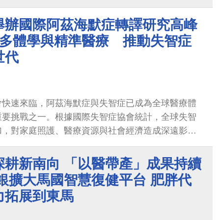
韌性」為主軸，邀集政府、醫界、學界及永續領域代
探討臺灣醫療體系因應氣候與健康風險的轉型方向。
舉辦國際阿茲海默症轉譯研究高峰
I、多體學與精準醫療 推動失智症
世代
會快速來臨，阿茲海默症與失智症已成為全球醫療體
重要挑戰之一。根據國際失智症協會統計，全球失智
加，對家庭照護、醫療資源與社會經濟造成深遠影
深耕新南向 「以醫帶產」成果持續
銀擴大馬國智慧復健平台 肥胖代
力拓展到東馬