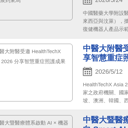
中國醫藥大學附設
來西亞與汶萊），
復健機器人產品示
加，成功將臺灣智
醫療體系，擴大此
中醫大附醫受邀 
面，將臺灣肥胖代
享智慧重症
西亞砂拉越大學取經
嘯：肥胖治療新紀
2026/5/12
醫療、智慧醫療及
HealthTechX 
作，更成功帶領臺
家之政府機關、國
「以醫帶產」，醫
坡、澳洲、韓國、
部、澳洲數位健康
大學醫療體系、韓
中醫大暨醫療
長、數位長、人工