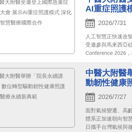
現臺灣智慧醫療由
AI重症照護
與會者熱烈迴響。
2026/7/31
人工智慧正快速改
受邀參與馬來西亞砂拉越中
Conference
坡及臺灣近300位
（AI）重症照護、
中醫大附醫
現臺灣智慧醫療由
動韌性健康
與會者熱烈迴響。
2026/7/27
面對氣候變遷、高
體系正加速朝向智慧
日攜手台灣氣候與