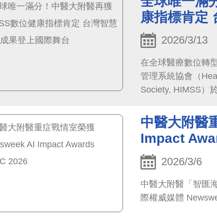
全球唯一滿分
康指標肯定
2026/3/13
在全球醫療數位轉
管理系統協會（Healthca
Society, HI
於2025年數位健康指標（D
分滿分、四大面向皆達
中醫大附醫重症
分的醫療機構，亦是全
Impact Awa
7最高等級認證的
準。
2026/3/6
中醫大附醫「智匯海重症
際權威媒體 Newsweek