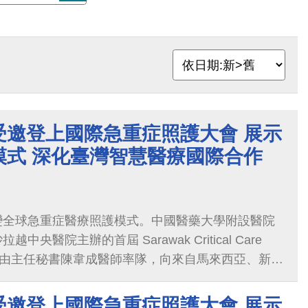
受邀登上國際急重症照護大會 展示
模式 深化臺灣智慧醫療國際合作
變全球急重症醫療照護模式。中國醫藥大學附設醫院
央醫院主辦的首屆 Sarawak Critical Care
 2026，由主任秘書陳韋成醫師率隊，向來自馬來西亞、新加
急重症醫療專家、醫師及護理人員，分享人工智慧
智慧臨床決策及生成式AI護理機器人等創新成果，展
受邀登上國際急重症照護大會 展示