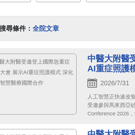
搜尋條件：
全院文章
中醫大附醫
AI重症照護
2026/7/31
人工智慧正快速改
受邀參與馬來西亞砂拉越中
Conference
坡及臺灣近300位
（AI）重症照護、
中醫大附醫