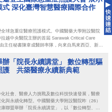
臨床實證邁向國際合作與模式輸出的發展成果，獲得
模式 深化臺灣智慧醫療國際合作
變全球急重症醫療照護模式。中國醫藥大學附設醫院
央醫院主辦的首屆 Sarawak Critical Care
 2026，由主任秘書陳韋成醫師率隊，向來自馬來西亞、新加
急重症醫療專家、醫師及護理人員，分享人工智慧
智慧臨床決策及生成式AI護理機器人等創新成果，展
舉辦「院長永續講堂」 數位轉型驅
臨床實證邁向國際合作與模式輸出的發展成果，獲得
照護 共築醫療永續新典範
齡化社會、醫療人力挑戰及數位科技快速發展，醫療
化與永續化轉型。中國醫藥大學附設醫院昨（26）
健康聯盟舉辦「院長永續講堂」，以「數位轉型、永