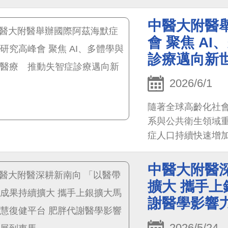
續醫療、健康照護
表齊聚交流，共同
中醫大附醫
會 聚焦 A
診療邁向新
2026/6/1
隨著全球高齡化社
系與公共衛生領域
症人口持續快速增
響。
中醫大附醫
擴大 攜手上
謝醫學影響
2026/5/24