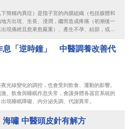
以下簡稱內異症）是指子宮的內膜組織（包括腺體和
的地方出現、生長、浸潤，繼而造成疼痛（初潮後一
來出現痛經且愈來愈嚴重）、產生不孕、結節，或包
子宮的肌肉層裡，稱為子宮肌腺症；長在卵巢內，就
響約5～15％的育齡婦女和高達35...
作息「逆時鐘」 中醫調養改善代
晝夜光線變化的調控，也會受到飲食、運動的影響。
刺激、飲食與睡眠作息失常，會讓身體各器官系統的
，出現睡眠障礙、內分泌失調、代謝異常。
」海嘯 中醫頭皮針有解方