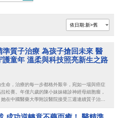
準質子治療 為孩子搶回未來 醫
守護童年 溫柔與科技照亮新生之路
幼生命，治療的每一步都格外艱辛，宛如一場與癌症
馬拉松賽。年僅六歲的陳小妹妹確診神經母細胞瘤，
。她在中國醫藥大學附設醫院接受三週連續質子治
到控制，病況穩定，正持續接受後續免疫治療。相較
質子治療能精準治療腫瘤、降低副作用，尤其適合發
載 成功逆轉竟不藥而癒！ 醫精準