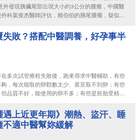
意外發現胰臟尾部出現大小約3公分的腫瘤，中國醫
般外科葉俊杰醫師評估，賴伯伯的胰尾腫瘤，疑似為
移性癌，雖然現階段無任何不適，但是胰尾腫瘤可能
覆失敗？搭配中醫調養，好孕事半
者在多次試管療程失敗後，跑來尋求中醫輔助，有些
不夠，每次能取的卵顆數太少、甚至取不到卵；有些
，但品質不好，能使用的卵不多；有些是胚胎受精
，影響著床機率；有些胚胎品質雖好...
腫遇上近更年期》潮熱、盜汗、睡
種不適中醫幫妳緩解