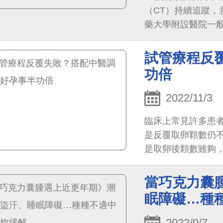
（CT）持續追蹤，
藥大學附設醫院一
神經內分泌瘤或轉
惡化與轉移，
試管療程反
功倍
2022/11/3
臨床上常見許多患
是反覆取卵顆數仍
是取卵後顆數雖夠
後，碎片或型態不佳
當巧克力囊
眠障礙…種
2022/9/7