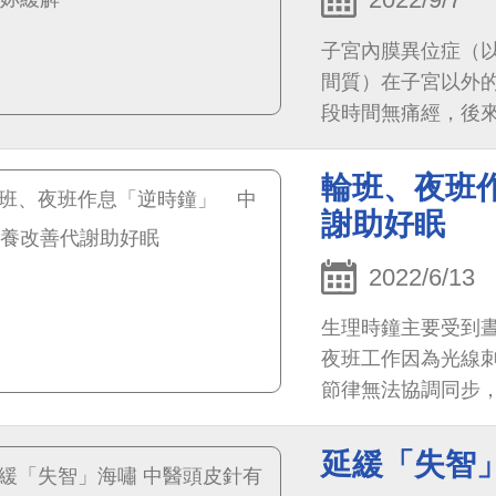
子宮內膜異位症（
間質）在子宮以外
段時間無痛經，後
塊等症狀。若長在
會形成巧克力囊腫，影
輪班、夜班
謝助好眠
2022/6/13
生理時鐘主要受到
夜班工作因為光線
節律無法協調同步
延緩「失智