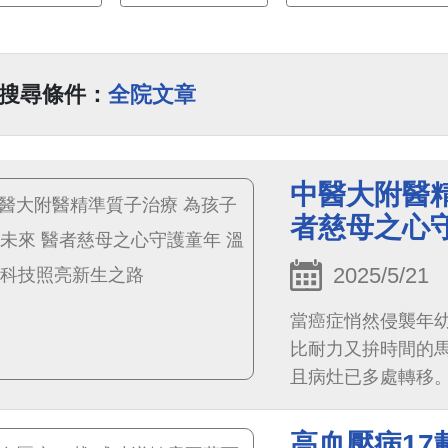
搜尋條件：
全院文章
中醫大附醫精
者慈母之心
2025/5/21
當癌症悄然侵襲年
比耐力又拚時間的
且病灶已多處轉移
療，目前腫瘤已受
傳統放射線療法，
高血壓病17