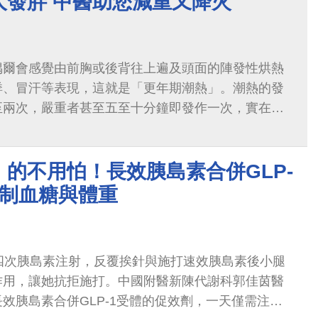
人發胖 中醫助您減重又降火
偶爾會感覺由前胸或後背往上遍及頭面的陣發性烘熱
悸、冒汗等表現，這就是「更年期潮熱」。潮熱的發
至兩次，嚴重者甚至五至十分鐘即發作一次，實在相
齡增加、代謝率下降，更年期階段的荷爾蒙失調也容
增加罹患三高慢性病、心血管疾病的風險。
的不用怕！長效胰島素合併GLP-
控制血糖與體重
四次胰島素注射，反覆挨針與施打速效胰島素後小腿
作用，讓她抗拒施打。中國附醫新陳代謝科郭佳茵醫
效胰島素合併GLP-1受體的促效劑，一天僅需注射