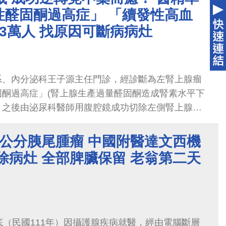
大附醫團隊結合專業與關懷，以先進設備與「醫者人
性醛固酮過高症」 「續發性高血
，為病童點亮重獲健康的希望之路。
3萬人 找原因可斷病病灶
系、內分泌科王子源主任門診，經診斷為左腎上腺瘤
固酮過高症」(腎上腺生產過量醛固酮造成腎素水平下
，之後由泌尿科醫師用腹腔鏡成功切除左側腎上腺，
很快下降，經過多日休養後，血壓也逐步恢復正常，
壓藥物，已經停藥一個月了。
3公分胰尾腫瘤 中國附醫達文西機
除病灶 全部脾臟保留 老翁第二天
底（民國111年）因攝護腺疾病就醫，經由電腦斷層