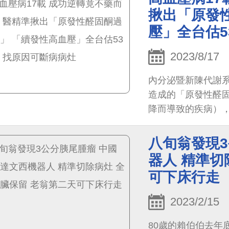
育中的兒童。中醫
揪出「原發
母心」的溫柔守護
壓」全台估5
2023/8/17
內分泌暨新陳代謝
造成的「原發性醛
降而導致的疾病）
劉先生手術後血壓
至今無須服用降血
八旬翁發現
器人 精準切
可下床行走
2023/2/15
80歲的賴伯伯去年