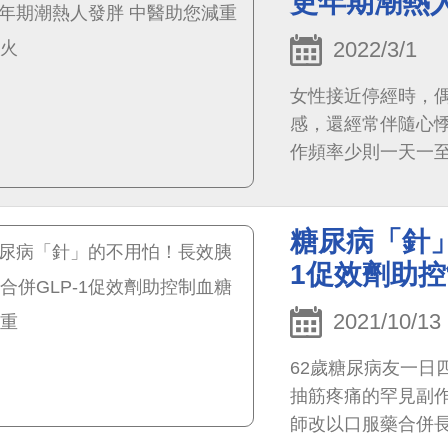
更年期潮熱
2022/3/1
女性接近停經時，
感，還經常伴隨心
作頻率少則一天一
當困擾！而隨著年
易引起中年發福，
糖尿病「針」
1促效劑助
2021/10/13
62歲糖尿病友一日
抽筋疼痛的罕見副
師改以口服藥合併長