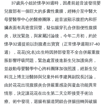
37歲吳小姐於懷孕30週時，因產前超音波發現嬰
兒腹部有一個巨大的多囊性囊腫，經轉介至中醫大
母嬰醫學中心的醫療團隊，超音波顯示腹腔內和肝
臟表面有高密度回聲，疑似腸穿孔合併胎便性腹膜
炎，狀況緊急，與家屬討論後，今年二月初，約於
懷孕32週提前以剖腹產出寶寶（正常懷孕週期37-40
週），花花(化名)出生時因肺部發育不全合併嚴重腹
脹影響呼吸問題，緊急處置後進新生兒加護病房，
並啟動母嬰醫學中心跨科團隊加強照護，經新生兒
科沈上博主治醫師與兒童外科李建興副院長討論，
由於花花出現腹膜炎合併嚴重感染與凝血功能異常
情形，決定讓花花在出生第二天立即接受手術治
療。術中發現，迴腸有腸道閉鎖合併腸扭轉與破腸