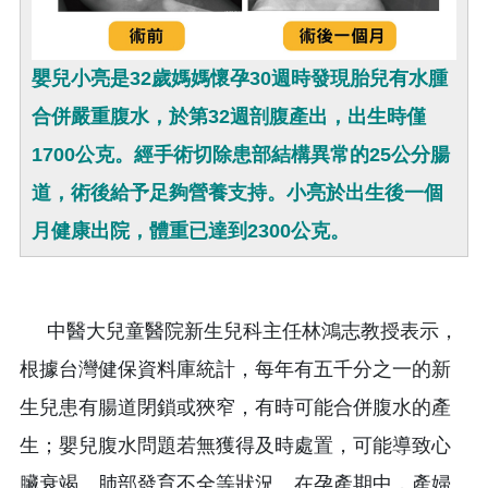
嬰兒小亮是32歲媽媽懷孕30週時發現胎兒有水腫
合併嚴重腹水，於第32週剖腹產出，出生時僅
1700公克。經手術切除患部結構異常的25公分腸
道，術後給予足夠營養支持。小亮於出生後一個
月健康出院，體重已達到2300公克。
中醫大兒童醫院新生兒科主任林鴻志教授表示，
根據台灣健保資料庫統計，每年有五千分之一的新
生兒患有腸道閉鎖或狹窄，有時可能合併腹水的產
生；嬰兒腹水問題若無獲得及時處置，可能導致心
臟衰竭、肺部發育不全等狀況。在孕產期中，產婦