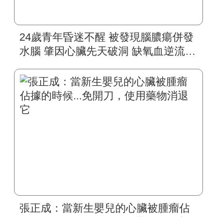
24歲青年昏迷不醒 被發現腦膿瘍併發
水腦 肇因心臟先天破洞 缺氧血逆流
細菌入侵大腦 杵狀指、頭痛、手腳無
力是徵兆
張正成：當新生嬰兒的心臟被腫瘤佔