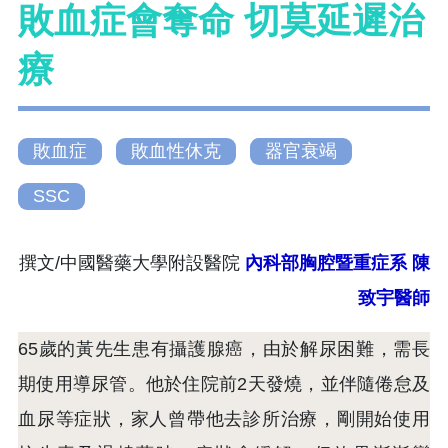
敗血症會奪命 切莫延遲治
療
敗血症
敗血性休克
器官衰竭
SSC
撰文/中國醫藥大學附設醫院
內科部胸腔暨重症系
陳
致宇醫師
65歲的黃先生患有攝護腺癌，由於解尿困難，需長
期使用導尿管。他於住院前2天發燒，並伴隨倦怠及
血尿等症狀，家人曾帶他去診所治療，剛開始使用