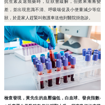
抗生素及退燒藥時，症狀會緩解，但效果漸漸變
差，並出現意識不清、呼吸喘促及小便量減少等症
狀，於是家人趕緊叫救護車送他到醫院掛急診。
檢查發現，黃先生的血壓偏低，白血球、發炎指數-