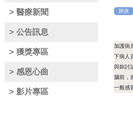
> 醫療新聞
肺炎
> 公告訊息
加護病
> 獲獎專區
下病人
與妳討
> 感恩心曲
腦前，
一般感
> 影片專區