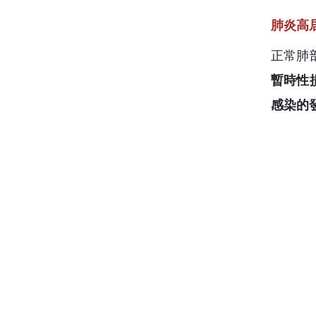
肺炎高
正常肺
暫時性
感染的