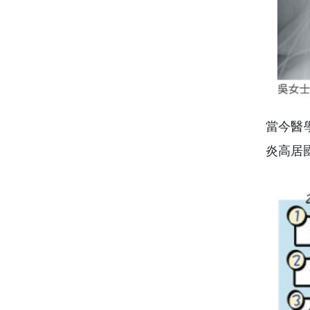
當今醫
炎高居