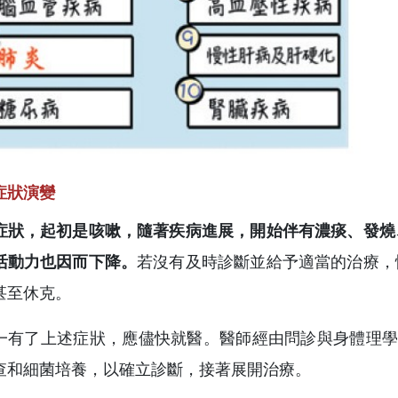
症狀演變
症狀，起初是咳嗽，隨著疾病進展，開始伴有濃痰、發燒
活動力也因而下降。
若沒有及時診斷並給予適當的治療，
甚至休克。
一有了上述症狀，應儘快就醫。醫師經由問診與身體理學
查和細菌培養，以確立診斷，接著展開治療。