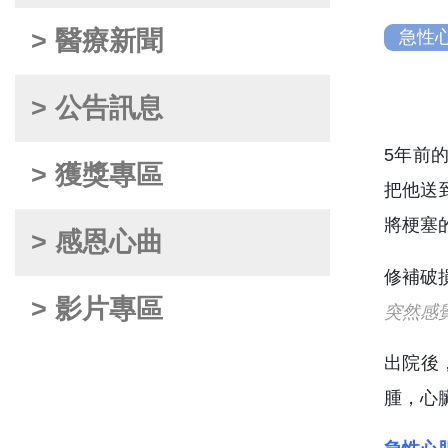
> 醫療新聞
急性
> 公告訊息
5年前
> 獲獎專區
把他送
將梗塞
> 感恩心曲
> 影片專區
突然感
出院後
腫，心