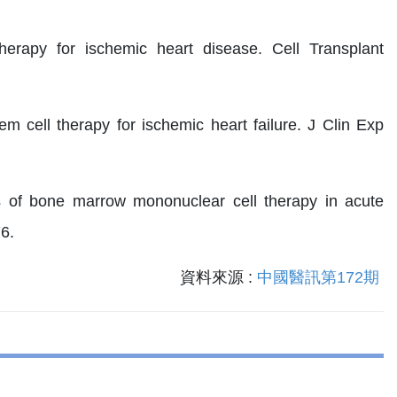
herapy for ischemic heart disease. Cell Transplant
 cell therapy for ischemic heart failure. J Clin Exp
s of bone marrow mononuclear cell therapy in acute
6.
資料來源 :
中國醫訊第172期