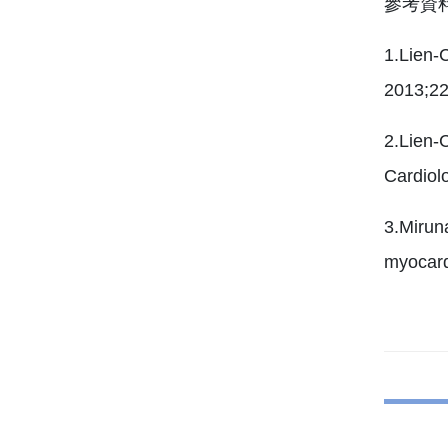
參考資
1.Lien-
2013;22
2.Lien-
Cardiol
3.Mirun
myocardi