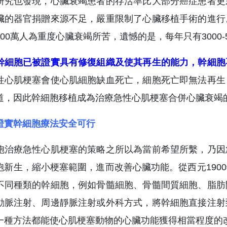
研究也發現，心臟衰竭患者的存活率比大部分癌症患者更
臟的器官捐贈來源不足，嚴重限制了心臟移植手術的進行
200萬人為重度心臟衰竭所苦，遺憾的是，每年只有3000
幹細胞已被證實具有修復組織及使其再生的能力，幹細胞
性心肌梗塞會使心肌細胞缺血死亡，細胞死亡即無法再生
道，因此幹細胞移植成為治療急性心肌梗塞合併心臟衰竭
證實幹細胞療法安全可行
胞治療急性心肌梗塞的策略之所以為當前希望所繫，乃因
胞新生，縮小梗塞範圍，進而改善心臟功能。從西元190
不同種類的幹細胞，例如骨髓細胞、骨髓間質細胞、脂肪
動脈注射、周邊靜脈注射或外科方式，將幹細胞直接注射
一種方法都能使心肌梗塞動物的心臟功能獲得相當程度的