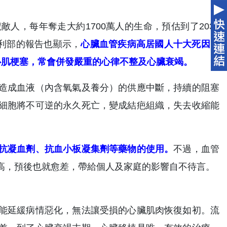
人，每年奪走大約1700萬人的生命，預估到了2030
福利部的報告也顯示，
心臟血管疾病高居國人十大死因的
心肌梗塞，常會併發嚴重的心律不整及心臟衰竭。
造成血液（內含氧氣及養分）的供應中斷，持續的阻塞
細胞將不可逆的永久死亡，變成結疤組織，失去收縮能
抗凝血劑、抗血小板凝集劑等藥物的使用。
不過，血管
高，預後也就愈差，帶給個人及家庭的影響自不待言。
能延緩病情惡化，無法讓受損的心臟肌肉恢復如初。流