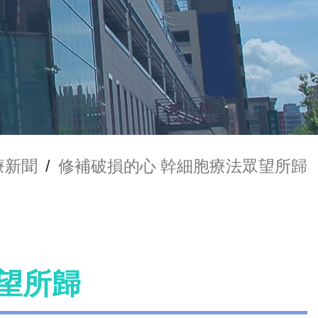
療新聞
/
修補破損的心 幹細胞療法眾望所歸
望所歸