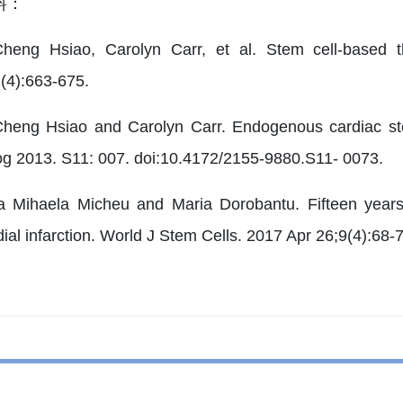
料：
Cheng Hsiao, Carolyn Carr, et al. Stem cell-based t
(4):663-675.
Cheng Hsiao and Carolyn Carr. Endogenous cardiac stem
og 2013. S11: 007. doi:10.4172/2155-9880.S11- 0073.
a Mihaela Micheu and Maria Dorobantu. Fifteen year
al infarction. World J Stem Cells. 2017 Apr 26;9(4):68-7