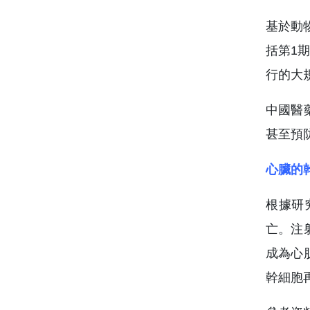
基於動
括第1
行的大
中國醫
甚至預
心臟的
根據研
亡。注
成為心
幹細胞