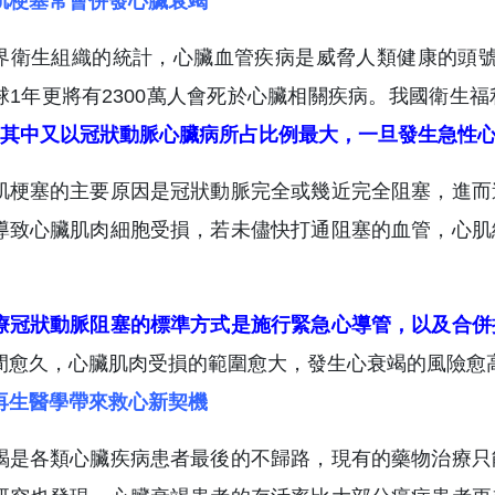
肌梗塞常會併發心臟衰竭
界衛生組織的統計，心臟血管疾病是威脅人類健康的頭號敵
球1年更將有2300萬人會死於心臟相關疾病。我國衛生
，其中又以冠狀動脈心臟病所占比例最大，一旦發生急性
肌梗塞的主要原因是冠狀動脈完全或幾近完全阻塞，進而
導致心臟肌肉細胞受損，若未儘快打通阻塞的血管，心肌
療冠狀動脈阻塞的標準方式是施行緊急心導管，以及合併
間愈久，心臟肌肉受損的範圍愈大，發生心衰竭的風險愈
再生醫學帶來救心新契機
竭是各類心臟疾病患者最後的不歸路，現有的藥物治療只