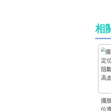
相
擺脫藥
位