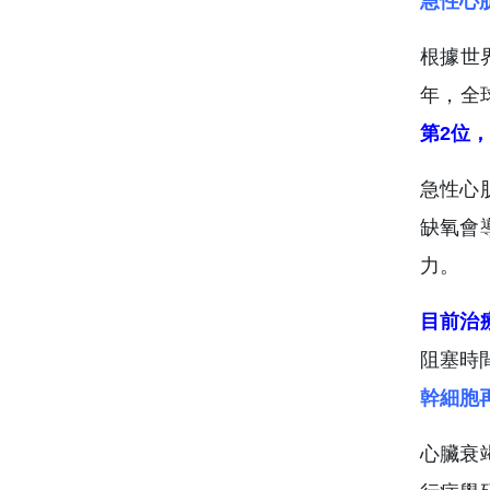
急性心
根據世
年，全
第2位
急性心
缺氧會
力。
目前治
阻塞時
幹細胞
心臟衰