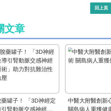
回上頁
關文章
罐子！ 「3D神經定
中醫大附醫創新
導引腎動脈交感神經阻
關島病人重獲健