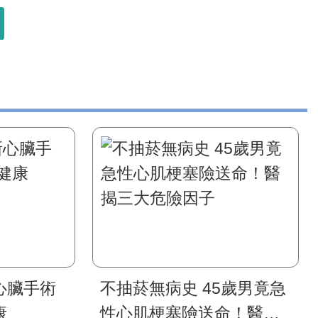
心臟手術
不抽菸無病史 45歲男竟急
康
性心肌梗塞險送命！醫揭